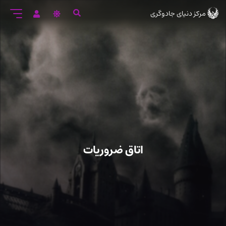
رود
مرکز دنیای جادوگری
ه
تن
صلی
اتاق ضروریات