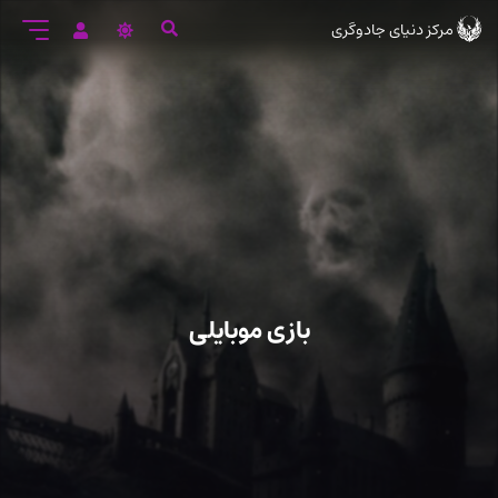
رود
مرکز دنیای جادوگری
ه
تن
صلی
بازی موبایلی