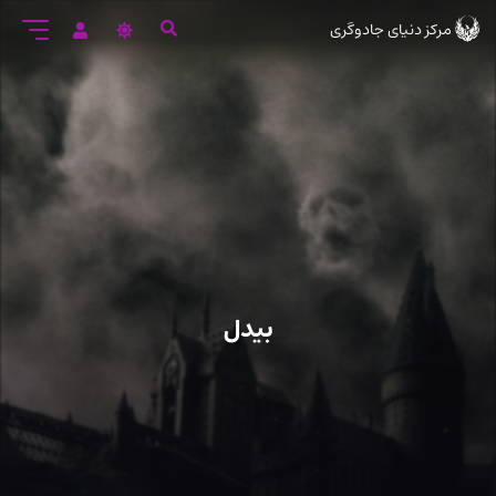
رود
مرکز دنیای جادوگری
ه
تن
صلی
بیدل