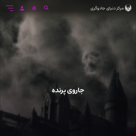
رود
مرکز دنیای جادوگری
ه
تن
صلی
جاروی پرنده