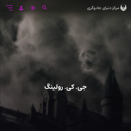
رود
مرکز دنیای جادوگری
ه
تن
صلی
جی. کی. رولینگ