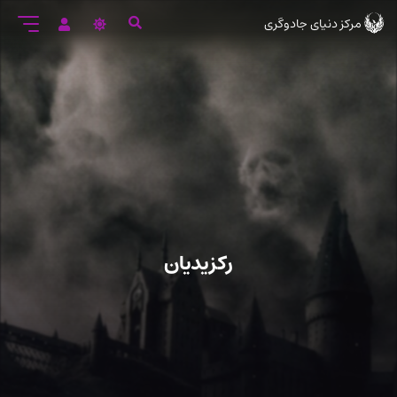
رود
مرکز دنیای جادوگری
ه
تن
صلی
رکزیدیان