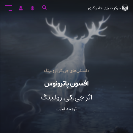
رود
مرکز دنیای جادوگری
ه
تن
صلی
داستان‌های جی.کی.رولینگ
افسون پاترونوس
اثر جی.کی.رولینگ
ترجمه امین