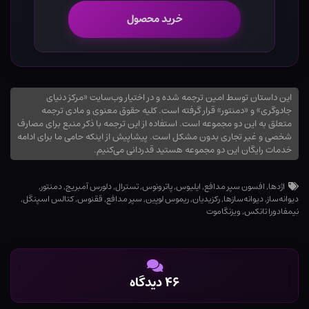
خرید محصول
این داستان توسط امین ترجمه شده و در اختیار وب‌سایت «مرکز دنیای
جادوگری» و «دمنتور» قرار گرفته است. کلیه حقوق معنوی و مادی ترجمه
متعلق به این دو مجموعه است. استفاده از این ترجمه با ذکر منبع برای مصارف
شخصی و غیر تجاری بدون مشکل است. پیشاپیش از اینکه حامی ما برای ادامه
خدمات رایگان این دو مجموعه هستید قدردانی می‌کنیم.
اژدها
,
افسون سپر مدافع
,
ایلیوس
,
پاترونوس
,
تسترال
,
دلورس آمبریج
,
دمنتور
,
دیوانه‌ساز
,
دیوانه‌سازها
,
رکزیدیان
,
ریموس لوپین
,
سپر مدافع
,
ققنوس
,
کتالس اسپنگل
,
نیمفادورا تانکس
,
ویزنگاموت
۴۶ دیدگاه