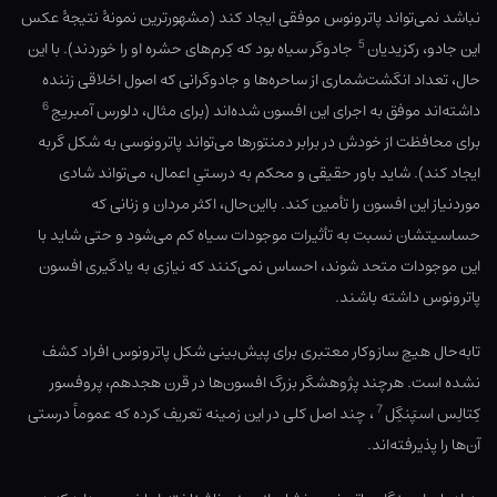
نباشد نمی‌تواند پاترونوس موفقی ایجاد کند (مشهورترین نمونهٔ نتیجهٔ عکس
5
این جادو، رکزیدیان
جادوگر سیاه بود که کِرم‌های حشره او را خوردند). با این
حال، تعداد انگشت‌شماری از ساحره‌ها و جادوگرانی که اصول اخلاقی زننده
6
داشته‌اند موفق به اجرای این افسون شده‌اند (برای مثال، دلورس آمبریج
برای محافظت از خودش در برابر دمنتورها می‌تواند پاترونوسی به شکل گربه
ایجاد کند). شاید باور حقیقی و محکم به درستیِ اعمال، می‌تواند شادی
موردنیاز این افسون را تأمین کند. بااین‌حال، اکثر مردان و زنانی که
حساسیتشان نسبت به تأثیرات موجودات سیاه کم می‌شود و حتی شاید با
این موجودات متحد شوند، احساس نمی‌کنند که نیازی به یادگیری افسون
پاترونوس داشته باشند.
تابه‌حال هیچ سازوکار معتبری برای پیش‌بینی شکل پاترونوس افراد کشف
نشده است. هرچند پژوهشگر بزرگ افسون‌ها در قرن هجدهم، پروفسور
7
کِتالِس اسپَنگِل
، چند اصل کلی در این زمینه تعریف کرده که عموماً درستی
آن‌ها را پذیرفته‌اند.