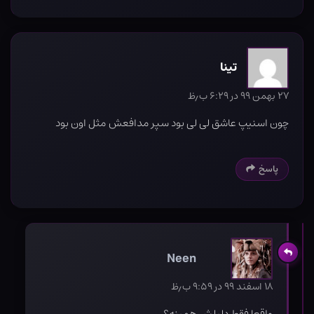
تینا
۲۷ بهمن ۹۹ در ۶:۲۹ ب٫ظ
چون اسنیپ عاشق لی لی بود سپر مدافعش مثل اون بود
پاسخ
Neen
۱۸ اسفند ۹۹ در ۹:۵۹ ب٫ظ
واقعا فقط دلیلش همینه؟