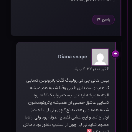
پاسخ
Diana snape
۶ تیر ۰۰ در ۶:۳۷ ب٫ظ
ببین هانی جی کی رولینگ گفت پاترونوس کسایی
ک هم دوست دارن خیلی وقتا شبیه هم میشه
البته همیشه اینطور نیست،رولینگ گفته بود
کسایی عاشق حقیقی ان همیشه پاترونوسشون
شبیه همه ولی عجیبه نح؟ چون لی لی با جیمز
ازدواج کرد و این عشق فقط یه طرفه بود ولی از کجا
معلوم شاید لی لی چون از اسنیپ دلخور بود باهاش
ازدواج کرد‍