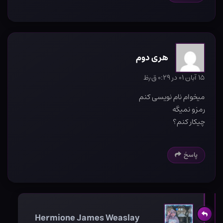
هری دوم
۱۵ آبان ۰۱ در ۰:۲۹ ق٫ظ
میخوام نام نویسی کنم
رمزو نمیگه
چیکار کنم؟
پاسخ
Hermione James Weaslay