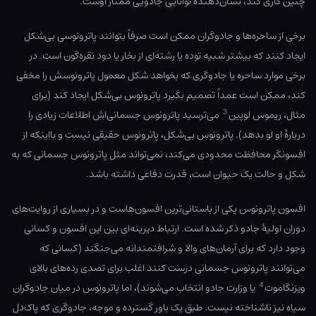
چنین کاری کند، نشان‌دهندهٔ توانایی جادویی ممتاز اوست.
برخی از ساحره‌ها و جادوگران ممکن است صرفاً بتوانند پاترونوسی بی‌شکل
ایجاد کنند که بیشتر شبیه توده یا رشته‌ای از بخار یا دود نقره‌‌گون است. در
برخی موارد ساحره یا جادوگری که بخواهد شکل معمول پاترونوسش را مخفی
کند، ممکن است عمداً تصمیم بگیرد پاترونوس بی‌شکل ایجاد کند (برای
3
مثال، ریموس لوپین
می‌ترسید پاترونوس جسمانی‌اش اطلاعات زیادی را
دربارهٔ او لو بدهد). پاترونوس بی‌شکل، پاترونوس حقیقی نیست و بااینکه از
افسونگر محافظت محدودی می‌کند، نمی‌تواند مثل پاترونوس جسمانی که به
شکل و حالت یک حیوان است، قدرت دفاعی داشته باشد.
افسون پاترونوس یکی از باستانی‌ترین افسون‌هاست و در بسیاری از روایت‌های
دوران اولیهٔ جادو ذکر شده است. ارتباط دیرینه‌ای بین این افسون و کسانی
وجود دارد که برای آرمان‌های والا و شرافتمندانه می‌جنگند (کسانی که
می‌توانند پاترونوس جسمانی درست کنند اغلب برای تصدی رده‌های بالای
4
ویزنگاموت
یا وزارت جادو انتخاب می‌شوند)، اما پاترونوس در میان جادوگران
سیاه نیز ناشناخته نیست. طبق یک باور گسترده و موجه، جادوگری که پاک‌دل