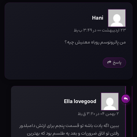
Hani
۲۳ اردیبهشت ۰۰ در ۳:۴۹ ب٫ظ
من پاترونوسم روباه معنیش چیه؟
پاسخ
Ella lovegood
۲ بهمن ۰۴ در ۳:۲۰ ق٫ظ
ببین اگه یادت باشه تو قسمت پنجم برای ارتش دامبلدور
رفتن تو اتاق ضروریات و بعد یه طلسم بود که بهترین