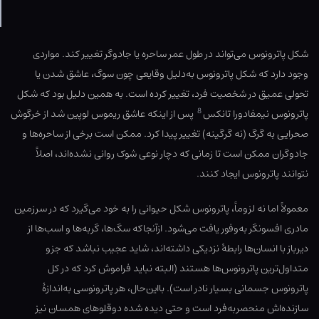
شکل پاترونوس می‌تواند در طول عمر ساحره یا جادوگر تغییر کند. مواردی
وجود دارد که شکل پاترونوس به‌دلیل وقایعی چون سوگ، عاشق شدن یا
تحولی عمیق در شخصیت فرد، تغییر کرده است. به همین دلیل بود که شکل
8
پاترونوس نیمفادورا تانکس
پس از اینکه عاشق ریموس لوپین شد از خرگوش
صحرایی به گرگ (نه گرگینه) تغییر پیدا کرد. ممکن است برخی از ساحره‌ها و
جادوگران ممکن است تا زمانی که دچار نوعی شوک روانی نشده‌اند، اصلاً
نتوانند پاترونوس ایجاد کنند.
معمولاً اما نه لزوماً، پاترونوس شکل حیوانی را به خود می‌گیرد که در سرزمین
مادری افسونگر به‌وفور یافت می‌شود. ازآنجاکه سگ‌ها، گربه‌ها و اسب‌ها از
دیرباز با انسان‌ها رابطهٔ نزدیکی داشته‌اند، شاید عجیب نباشد که جزو
متداول‌ترین پاترونوس‌ها هستند (البته نباید فراموش کرد که در کل
پاترونوس جسمانی بسیار نادر است). بااین‌حال، هر پاترونوسی به‌اندازهٔ
سازنده‌اش منحصربه‌فرد است و حتی دیده شده دوقلوهای همسان نیز