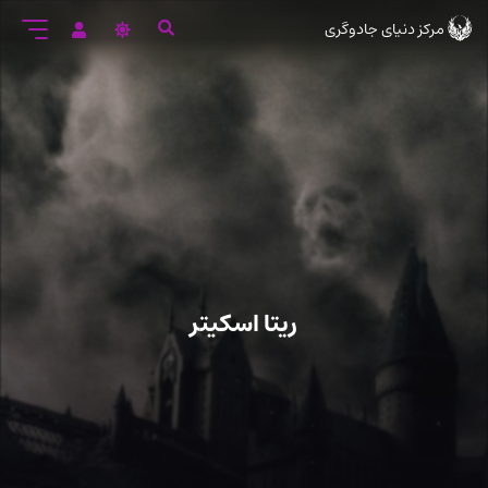
رود
مرکز دنیای جادوگری
ه
تن
صلی
ریتا اسکیتر