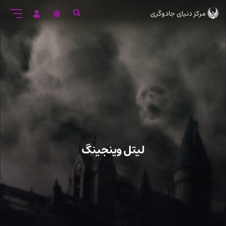
رود
مرکز دنیای جادوگری
ه
تن
صلی
لیتل وینجینگ