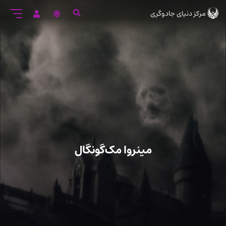
رود
مرکز دنیای جادوگری
ه
تن
صلی
مینروا مک‌گونگال