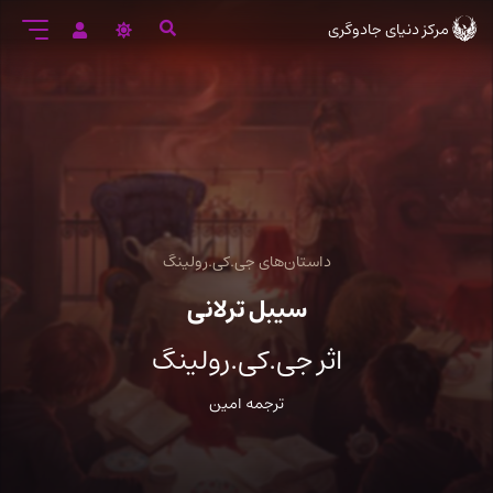
رود
مرکز دنیای جادوگری
ه
تن
صلی
داستان‌های جی.کی.رولینگ
سیبل ترلانی
اثر جی.کی.رولینگ
ترجمه امین