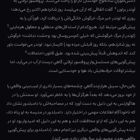
دانش‌آموزانِ ساده‌لوح خودشان کار او را راحت می‌کنند. پروفسور ترِلانی به
4
لَوِندر براون
گفت اتفاقی که از آن می‌ترسد روز شانزدهم اکتبر رخ می‌دهد؛
روزی که لوندر خبر مرگ خرگوش خانگی‌اش را دریافت کرد، فوراً آن را به
5
پیش‌گویی مرتبط کرد. هیچ‌کدام از استدلال‌های منطقی و معقول هرماینی
(لوندر از مرگ خرگوشش که خیلی کم‌سن‌وسال بود وحشت نداشت؛ خرگوش
نه روز شانزدهم، بلکه روز قبلش مرده بود) کارساز نبود: لوندر می‌خواست باور
6
کند که اندوهش قبلاً پیش‌بینی شده بود. طبق قانون احتمالات
پیش‌گویی‌های مسلسل‌وار پروفسور ترِلانی گاهی درست از آب در می‌آید، اما
بیشتر اوقات حرف‌هایش باد هوا و خودستایی است.
بااین‌حال، سیبل هرازچندگاهی چشمه‌های بسیار نادری از غیب‌بینی واقعی را
از خود بروز می‌دهد که بعداً هرگز آن‌ها را به خاطر نمی‌آورد. او سمتش را در
هاگوارتس به این دلیل به دست آورد که در مصاحبه‌اش با دامبلدور نشان داد
که ناخود‌آگاهِ اطلاعات مهمی در اختیار دارد. دامبلدور در مدرسه به او پناه داد،
هم به این دلیل که از او محافظت کند و هم به این دلیل که امیدوار بود او در
آینده پیش‌گویی‌های واقعی دیگری نیز انجام دهد (دامبلدور برای پیش‌گویی
واقعی بعدی مجبور شد سال‌های زیادی صبر کند).