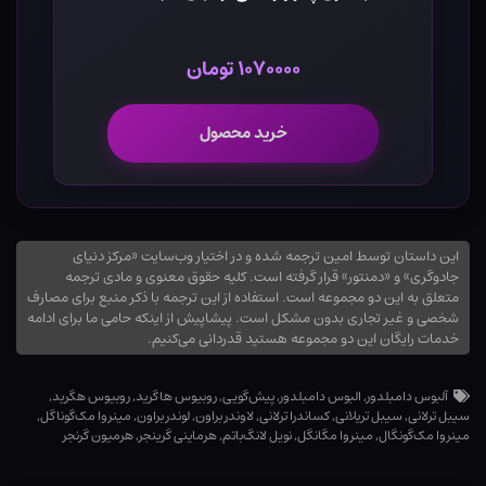
۱۰۷۰۰۰۰ تومان
خرید محصول
این داستان توسط امین ترجمه شده و در اختیار وب‌سایت «مرکز دنیای
جادوگری» و «دمنتور» قرار گرفته است. کلیه حقوق معنوی و مادی ترجمه
متعلق به این دو مجموعه است. استفاده از این ترجمه با ذکر منبع برای مصارف
شخصی و غیر تجاری بدون مشکل است. پیشاپیش از اینکه حامی ما برای ادامه
خدمات رایگان این دو مجموعه هستید قدردانی می‌کنیم.
آلبوس دامبلدور
,
البوس دامبلدور
,
پیش‌گویی
,
روبیوس هاگرید
,
روبیوس هگرید
,
سیبل ترلانی
,
سیبل تریلانی
,
کساندرا ترلانی
,
لاوندر براون
,
لوندر براون
,
مینروا مک‌گوناگل
,
مینروا مک‌گونگال
,
مینروا مگانگل
,
نویل لانگ‌باتم
,
هرماینی گرینجر
,
هرمیون گرنجر