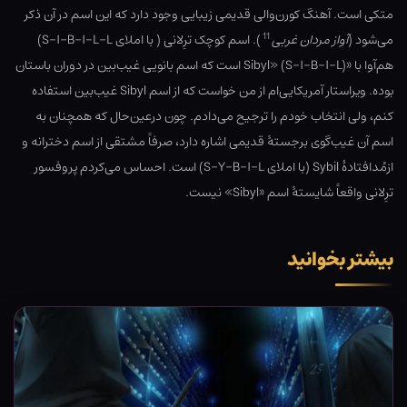
متکی است. آهنگ کورن‌والی قدیمی زیبایی وجود دارد که این اسم در آن ذکر
11
می‌شود (
آواز مردان غربی
). اسم کوچک ترِلانی ( با املای S-I-B-I-L-L)
هم‌آوا با «Sibyl» (S-I-B-I-L) است که اسم بانویی غیب‌بین در دوران باستان
بوده. ویراستار آمریکایی‌ام از من خواست که از اسم Sibyl غیب‌بین استفاده
کنم، ولی انتخاب خودم را ترجیح می‌دادم. چون درعین‌حال که همچنان به
اسم آن غیب‌گوی برجستهٔ قدیمی اشاره دارد، صرفاً مشتقی از اسم دخترانه و
ازمُدافتادهٔ Sybil (با املای S-Y-B-I-L) است. احساس می‌کردم پروفسور
ترِلانی واقعاً شایستهٔ اسم «Sibyl» نیست.
بیشتر بخوانید