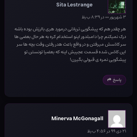
Sita Lestrange
۳ شهریور ۰۰ در ۸:۳۹ ب٫ظ
هر چقدر هم که پیشگویی تریلانی درمورد هری باارزش بوده باشه
درک نمیکنم چرا دامبلدور اینو استخدام کره به هر حال بعضی ها
سر کلاسش میرفتن و در واقع باعث هدر رفتن وقت بچه ها سر
این کلاس شده قسمت عجیبش اینه که بعضیا تونستن تو
پیشگویی نمره ی قبولی بگیرن!
پاسخ
Minerva McGonagall
۲۱ دی ۹۹ در ۴:۵۶ ب٫ظ