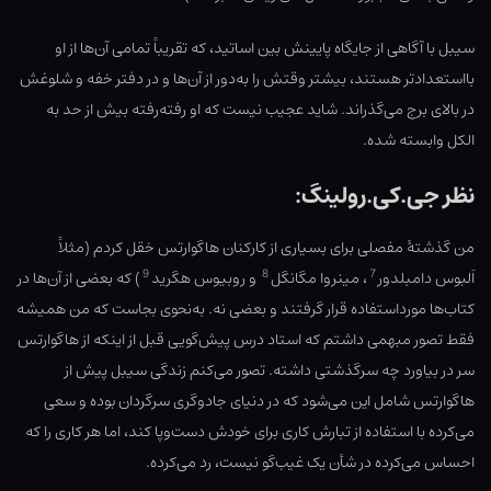
سیبل با آگاهی از جایگاه پایینش بین اساتید، که تقریباً تمامی آن‌ها از او
بااستعدادتر هستند، بیشتر وقتش را به‌دور از آن‌ها و در دفتر خفه و شلوغش
در بالای برج می‌گذراند. شاید عجیب نیست که او رفته‌رفته بیش از حد به
الکل وابسته شده.
نظر جی.کی.رولینگ:
من گذشتهٔ مفصلی برای بسیاری از کارکنان هاگوارتس خقل کردم (مثلاً
9
8
7
اَلبوس دامبلدور
، مینروا مگانگل
و روبیوس هگرید
) که بعضی از آن‌ها در
کتاب‌ها مورداستفاده قرار گرفتند و بعضی نه. به‌نحوی بجاست که من همیشه
فقط تصور مبهمی داشتم که استاد درس پیش‌گویی قبل از اینکه از هاگوارتس
سر در بیاورد چه سرگذشتی داشته. تصور می‌کنم زندگی سیبل پیش از
هاگوارتس شامل این می‌شود که در دنیای جادوگری سرگردان بوده و سعی
می‌کرده با استفاده از تبارش کاری برای خودش دست‌وپا کند، اما هر کاری را که
احساس می‌کرده در شأن یک غیب‌گو نیست، رد می‌کرده.