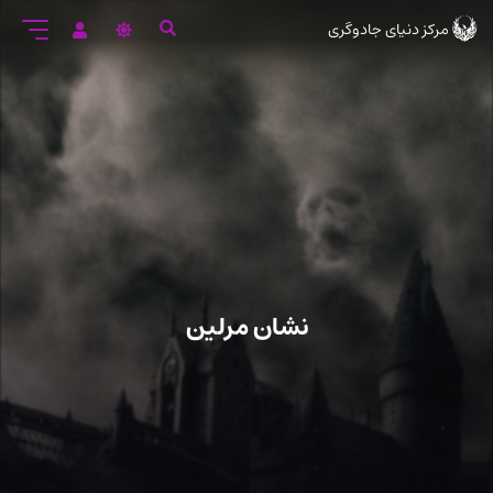
رود
مرکز دنیای جادوگری
ه
تن
صلی
نشان مرلین