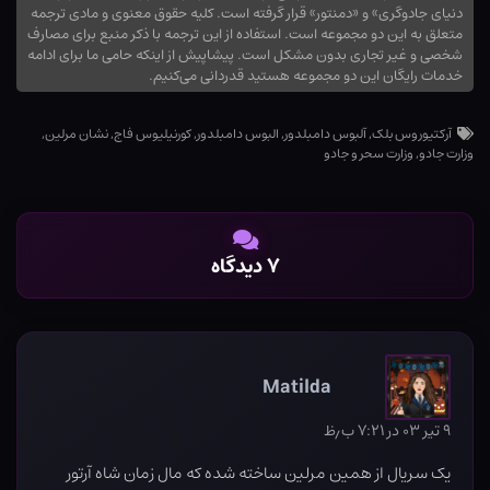
دنیای جادوگری» و «دمنتور» قرار گرفته است. کلیه حقوق معنوی و مادی ترجمه
متعلق به این دو مجموعه است. استفاده از این ترجمه با ذکر منبع برای مصارف
شخصی و غیر تجاری بدون مشکل است. پیشاپیش از اینکه حامی ما برای ادامه
خدمات رایگان این دو مجموعه هستید قدردانی می‌کنیم.
آرکتیوروس بلک
,
آلبوس دامبلدور
,
البوس دامبلدور
,
کورنیلیوس فاج
,
نشان مرلین
,
وزارت جادو
,
وزارت سحر و جادو
۷ دیدگاه
Matilda
۹ تیر ۰۳ در ۷:۲۱ ب٫ظ
یک سریال از همین مرلین ساخته شده که مال زمان شاه آرتور