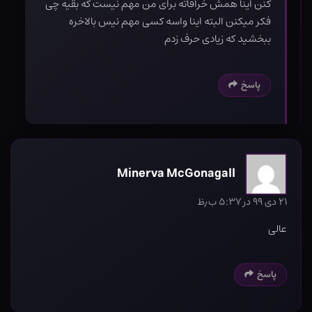
کنن اینا همش خرافاته برای من مهم نیست که بقیه چی
فکر میکنن البته اینا واسه کسی مهم نیس بالاخره
ببخشید که زیادی حرف زدم
پاسخ
Minerva McGonagall
۲۱ دی ۹۹ در ۵:۳۷ ب٫ظ
عالی
پاسخ