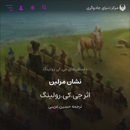
رود
مرکز دنیای جادوگری
ه
تن
صلی
داستان‌های جی.کی.رولینگ
نشان مرلین
اثر جی.کی.رولینگ
ترجمه حسین غریبی