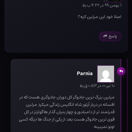
۱ بهمن ۹۹ در ۴:۲۲ ب٫ظ
اصلا خود این مرلین کیه؟
پاسخ
Parnia
۱۰ تیر ۰۰ در ۰:۵۳ ق٫ظ
مرلین بزرگ ترین جادوگر کل دوران جادوگری هست که در
افسانه در دربار آرتور شاه انگلیس زندگی میکرد مرلین
قدرتمند تر از دامبلدور و چهار بنیان گذار هاگوارتز در کل
قوی ترین جادوگر هست بعد از یکی از جنگ ها دیگه کسی
اونو نمیبینه