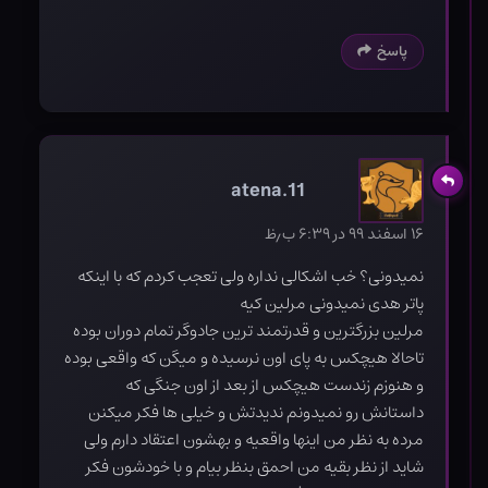
پاسخ
atena.11
۱۶ اسفند ۹۹ در ۶:۳۹ ب٫ظ
نمیدونی؟ خب اشکالی نداره ولی تعجب کردم که با اینکه
پاتر هدی نمیدونی مرلین کیه
مرلین بزرگترین و قدرتمند ترین جادوگر تمام دوران بوده
تاحالا هیچکس به پای اون نرسیده و میگن که واقعی بوده
و هنوزم زندست هیچکس از بعد از اون جنگی که
داستانش رو نمیدونم ندیدتش و خیلی ها فکر میکنن
مرده به نظر من اینها واقعیه و بهشون اعتقاد دارم ولی
شاید از نظر بقیه من احمق بنظر بیام و با خودشون فکر