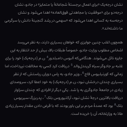
نشان درجه‌یک «برای اعمال برجستهٔ شجاعانهٔ یا متمایز» در جادو، نشان
درجه‌دو برای «موفقیت یا مجاهدتی فوق‌العاده» اهدا می‌شود و نشان
درجه‌سه به کسانی اهدا می‌شود که «سهمی در رشد گنجینهٔ دانش یا سرگرمی
ما داشته‌اند».
همچون اغلب چنین جوایزی که خواهان بسیاری دارند، به نظر می‌رسد
اشخاص مطلوب وزارت جادو، خصوصاً طبقات بالا، بیش از حد انتظار به این
4
جایزه نائل می‌شوند. هنگامی‌که اَلبوس دامبلدور
ن.م (درجه‌یک) خود را برای
5
غلبه بر جادوگر سیاه گریندل‌والد
دریافت کرد کسی به مخالفت نپرداخت، اما
6
زمانی که کورنیلیوس فاج
، وزیر جادو، به پاس دوران ریاستش که از نظر
بسیاری چندان درخشان نبود، ن.م (درجه‌یک) به خود اعطا کرد، سروصدای
زیادی در جامعهٔ جادوگری به پا شد. یکی دیگر از افرادی که چندان سزاوار
7
دریافت بالاترین درجهٔ نشان نبود، آرکتیوروس بلک
، پدربزرگ سیریوس
8
بلک
بود که عمدهٔ مردم بر این باور بودند که با قرض دادن مقدار بسیار زیادی
طلا به وزارتخانه، آن را خریده است.