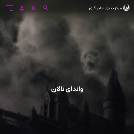
رود
مرکز دنیای جادوگری
ه
تن
صلی
واندای نالان