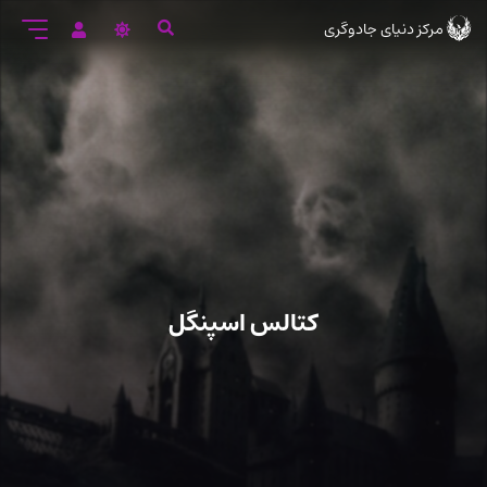
رود
مرکز دنیای جادوگری
ه
تن
صلی
کتالس اسپنگل