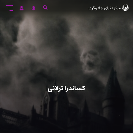
رود
مرکز دنیای جادوگری
ه
تن
صلی
کساندرا ترلانی