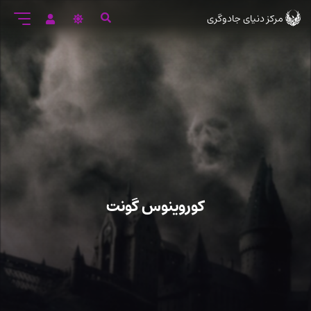
رود
مرکز دنیای جادوگری
ه
تن
صلی
کوروینوس گونت