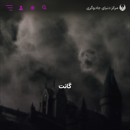
رود
مرکز دنیای جادوگری
ه
تن
صلی
گانت