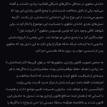
خاندان ملفوی در محافل ماگل‌های اشرافی فعالیت زیادی داشتند و گفته
می‌شود یکی از دلایل مخالفت شدیدشان با وضع قانون رازداری این بود که
مجبور می‌شدند از این نوع زندگیِ اجتماعیِ لذت‌بخش، دل بکنند. اگرچه
نسل‌های بعدیِ خاندان ملفوی با عصبانیت این موضوع را انکار کردند، ولی
5
4
شواهد کافی وجود دارد که اولین لوسیوس ملفوی
از الیزابت اول
خواستگاری کرد و با پاسخ منفی او مواجه شد. حتی بعضی از تاریخ‌شناسان
جادویی ادعا کرده‌اند اینکه ملکه هرگز ازدواج نکرد به این دلیل بود که ملفوی
پس از شنیدین جواب رد، روی ملکه طلسمی اجرا کرد.
به محض تصویب قانون رازداری، ملفوی‌ها که در طول قرن‌ها اکثر اعمالشان تا
حد زیادی با هدف حفظ موقعیتشان بوده، معاشرتشان را با ماگل‌ها، با هر
مرتبه‌ای از اشرافیت، قطع کردند و متوجه شدند که ادامهٔ مخالفت و
اعتراضات، فقط باعث دور شدنشان از مرکز جدید قدرت، یعنی وزارت
تازه‌تأسیس جادو خواهد شد. بنابراین به‌سرعت تغییر موضع دادند و هم‌صدا
با کسانی که از همان ابتدا مدافع قانون رازداری بودند، تبدیل به حامیان این
قانون شدند و بلافاصله هرگونه سابقهٔ دوستی (یا حتی ازدواج) با ماگل‌ها را