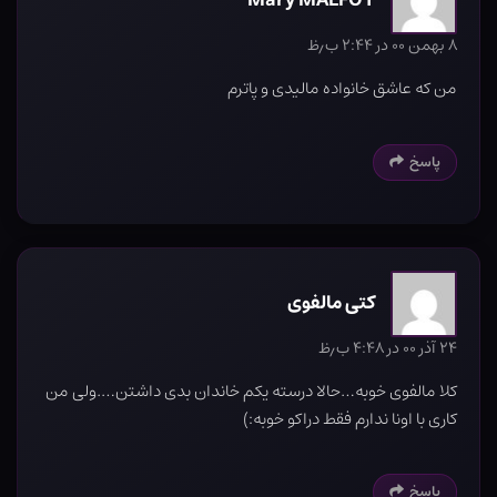
Mary MALFOY
۸ بهمن ۰۰ در ۲:۴۴ ب٫ظ
من که عاشق خانواده مالیدی و پاترم
پاسخ
کتی مالفوی
۲۴ آذر ۰۰ در ۴:۴۸ ب٫ظ
کلا مالفوی خوبه…حالا درسته یکم خاندان بدی داشتن….ولی من
کاری با اونا ندارم فقط دراکو خوبه:)
پاسخ