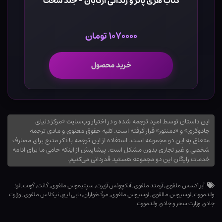
کتاب هری پاتر و زندانی آزکابان - جلد سخت
۱۰۷۰۰۰۰ تومان
خرید محصول
این داستان توسط امید ترجمه شده و در اختیار وب‌سایت «مرکز دنیای
جادوگری» و «دمنتور» قرار گرفته است. کلیه حقوق معنوی و مادی ترجمه
متعلق به این دو مجموعه است. استفاده از این ترجمه با ذکر منبع برای مصارف
شخصی و غیر تجاری بدون مشکل است. پیشاپیش از اینکه حامی ما برای ادامه
خدمات رایگان این دو مجموعه هستید قدردانی می‌کنیم.
آبراکسس ملفوی
,
آرمند ملفوی
,
آنکچوئس آزبرت
,
سپتیموس ملفوی
,
گانت
,
گونت
,
لرد
ولدمورت
,
لوسیوس مالفوی
,
لوسیوس ملفوی
,
مرگ‌خواران
,
نابی لیچ
,
نیکلاس ملفوی
,
وزارت
جادو
,
وزارت سحر و جادو
,
ولدمورت