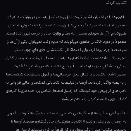
تکذیب کردند.
ملفوی‏‌ها با در اختیار داشتن ثروت قابل‌توجه، نسل‌به‌نسل در وزارتخانه نفوذی
بسیار زیاد (و البته موردتنفر خیلی‌ها) برای خود دست‌وپا کردند، ولی تابه‌حال
هیچ‌کدام از آن‌ها سودای رسیدن به مقام وزارت جادو را در سر نپرورانده است.
معمولاً در مورد خاندان ملفوی‏ می‌گویند که هیچ‌وقت نمی‌توان یکی از آن‌ها را
سر صحنهٔ جرم پیدا کرد، ولی احتمالاً اثر انگشتشان جای‌جایِ چوب‌دستی
مجرم باقی مانده است. از آنجا که آن‌ها به‌طور مستقل ثروتمندند و برای گذران
زندگی به شغلی نیاز ندارند، عموماً ترجیح داده‌اند که در پشت پردهٔ قدرت
حضور داشته باشند و با کمال میل خرحمالی‌ها و قبول مسئولیت شکست‌ها
را به بقیه واگذار کرده‌اند. آن‌ها در تبلیغات انتخاباتی کمک‌های مالی فراوانی به
نامزدهای ترجیحی خود کرده‌اند که (طبق ادعاها) شامل پرداخت هزینهٔ کارهای
کثیفی چون طلسم کردن رقبا هم می‌شود.
تنفر واقعی ملفوی‏‌ها از ماگل‌هایی که نمی‌توانستند برای آن‌ها ثروت و قدرتی
به ارمغان بیاوردند، و تنفر از اکثریت هم‌نوعان جادوگرشان، طبیعتاً آن‌ها را
به‌سمت مکتب اصیل‌زادگی سوق داد که ظاهراً در قرن بیستم تا سال‌ها