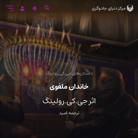
رود
مرکز دنیای جادوگری
ه
تن
صلی
داستان‌های جی.کی.رولینگ
خاندان ملفوی
اثر جی.کی.رولینگ
ترجمه امید