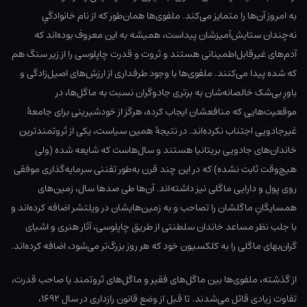
به امروز آن‌ها را متمایز می‌کند. ملفوی‌‏ها همان‌طور که از نام خانوادگیِ
نه‌چندان ستایش‌آمیزشان پیداست، همیشه به این معروف بوده‌اند که
آدم‌های غیرقابل‌اطمینانی هستند و ثروت و قدرت چاپلوسی را از زیر سنگ هم
که شده پیدا می‌کنند. ملفوی‌‏ها با وجود طرفداری از ارزش‌های اصیل‌زادگی و
باورِ بی‌شک خالصانه‌شان به برتری جادوگران نسبت به ماگل‌‏ها، در
موقعیت‌هایی که منافعشان ایجاب کرده، هرگز از خودشیرینی برای جامعهٔ
غیرجادویی اجتناب نکرده‌اند. در نتیجهٔ همین سیاست، یکی از ثروتمندترین
خاندان‌های جادویی بریتانیا هستند و سال‌هاست که شایعه شده (ولی
هیچ‌وقت ثابت نشده) که در این چند قرن به‌طور تفننی سرمایه‌گذاری موفقی
روی پول و دارایی ماگلی نیز داشته‌اند. آن‌ها طی صدها سال، زمین‌های
همسایگانِ ماگلشان را تصاحب و به زمین‌هایشان در ویلتشر اضافه کرده‌اند و
با جلب نظر مساعد خاندان سلطنتی از طریق چاپلوسی، آثار هنری و اشیای
گران‌بهای ماگلی را به کلکسیون خود که هر روز بزرگ‌تر می‌شود، اضافه کرده‌اند.
از گذشته، ملفوی‏‌ها بین ماگل‌‏های فقیر و ماگل‌های ثروتمند یا صاحب قدرت،
تفاوت زیادی قائل می‌شدند. تا قبل از وضع قانون رازداری در سال ۱۶۹۲،