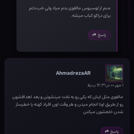
منم از لوسیوس مالفوی بدم میاد ولی خب،دلم
برای دراکو کباب میشه.
پاسخ
AhmadrezaAR
۱ مهر ۰۰ در ۱۲:۳۱ ب٫ظ
مالفوی مثل اینان که یکی رو به تخت مینشونن و بعد اهدافشون
رو از طریق اونا انجام میدن و هر وقت اون افراد کهنه یا خطرساز
شدن خلعشون میکنن
پاسخ