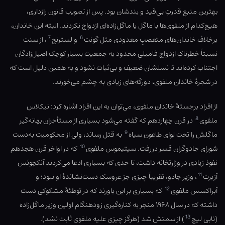
بهترین منبع قدرتِ بی‌قید و بندشان بود. پس از تصویب قانون رازداری،
هیچ‌کدام از ملفوی‏‌ها با ماگل یا ماگل‌زاده‌ای ازدواج نکردند. البته این خاندان،
7
6
برخلاف خاندان‌های متعصبِ معدودی مثل گونت‏
و لسترنج‏
، از سنت
نسبتاً خطرناکِ ازدواج فامیلیِ محدود به جمعیت بسیار کوچک اصیل‌زادگان
اجتناب کرده‌اند تا نسلشان ضعیف و بی‌ثبات نشود و به همین دلیل است که
در شجرهٔ خاندان ملفوی، دورگه‌های زیادی به چشم می‌خورند.
از افراد برجستهٔ خاندان ملفوی، می‌توان به این افراد اشاره کرد: نیکلاس
8
ملفوی
در قرن چهاردهم که گفته می‌شود بسیاری از مستأجران بهانه‌گیر
9
ماگلش را تحت لوای طاعون سیاه
به قتل رساند، ولی از محکومیت به‌دست
10
شورای جادوگران قسر دررفت. سپتیموس ملفوی
که در اواخر قرن هجدهم
نفوذ زیادی در وزارتخانه داشت، تا حدی که بسیاری ادعا می‌کردند آنکچوئس
11
آزبرت
، وزیر جادو، تقریباً چیزی جز عروسک دست‌نشاندهٔ او نبود؛ و
12
آبراکسس ملفوی
که بسیاری بر این باورند که در توطئهٔ مشکوکی دست
داشته که در سال ۱۹۶۸ منجر به کناره‌گیری زودهنگام اولین وزیر ماگل‌زاده
13
(نابی لیچ
) از سمتش شد (هرگز چیزی علیه ملفوی ثابت نشد).