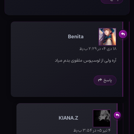
Benita
۱۸ دی ۰۴ در ۲:۲۹ ب٫ظ
آره ولی از لوسیوس ملفوی بدم میاد
پاسخ
KIANA.Z
۴ تیر ۰۵ در ۳:۵۴ ب٫ظ