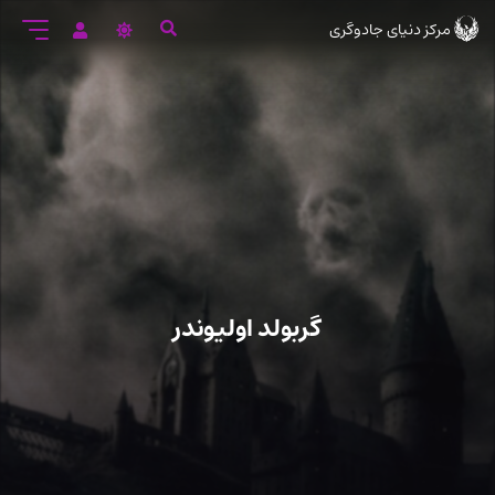
رود
مرکز دنیای جادوگری
ه
تن
صلی
گربولد اولیوندر