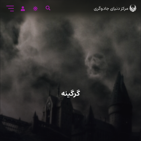
رود
مرکز دنیای جادوگری
ه
تن
صلی
گرگینه