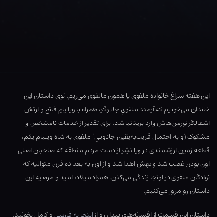
این هفته سراغ خانواده ملفوی یا همون مالفوی می‌ریم. توی داستان این
خاندان می‌خونیم که آرمند ملفویِ جادوگر، همراه با ویلیامِ فاتح و ارتش
اشغالگر نورمن‏‌هاش وارد بریتانیا شد. برای تقدیر از خدمات نامشخص و
مشکوک (و به احتمال قریب‌به‌یقین جادوییِ) ملفوی به شاه ویلیامِ یکم،
قطعه زمین ارزشمندی در ویلتشِر از دست مردم منطقه که صاحبان اصلی
اون بودن غصب شد و بهش اهدا شد و از اون به بعد ده قرن متوالیه که
نوادگان ملفوی در اونجا زندگی می‌کنن. همراه میلاد، امید و مرضیه این
داستان رو مرور می‌کنیم.
داستان این قسمت از افسانه‌های بیدل رو از
اینجا به فارسی
و کامل بخونید.