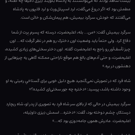
بیست شاهد بودند که می‌توانستند به پادشاه بگویند دِیزی دقیقاً چه گفته، و
مطمئن بود که اگر دروغ می‌گفت، لرد اسپیتل‌ورث و لرد فلپون به پادشاه
می‌گفتند که خودش، سرگرد بیمیش، هم پیمان‌شکن و خائن است.
سرگرد بیمیش گفت: «من… بله، اعلیحضرت، درسته که پسرم بِرت از شما
دفاع کرد. ولی حتماً باید وضعیت اون دخترک رو هم در نظر گرفت که… اون
چیز تأسف‌آور رو راجع به اعلیحضرت گفته. اون دختر سختی‌های زیادی کشیده،
اعلیحضرت، و حتی آدم‌های بالغ هم موقع ناراحتی ممکنه گاهی یه چیزهایی از
دهنشون در بره.»
شاه فرِد که در تصورش نمی‌گنجید هیچ دلیل خوبی برای گستاخیِ رعیتی به او
وجود داشته باشد، پرسید: «دختره چه جور سختی‌ای کشیده؟»
سرگرد بیمیش در حالی که از بالای سر شاه فرِد به تصویری از پدر او، شاه ریچارد
درستکار، چشم دوخته بود، گفت: «دختره… اسمش دِیزی داوتِیله،
اعلیحضرت. مادرش همون جامه‌دوزی بود که…»