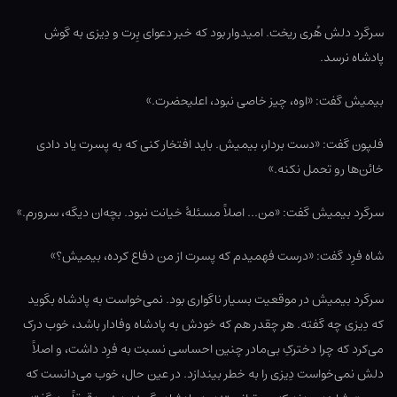
سرگرد دلش هُری ریخت. امیدوار بود که خبر دعوای بِرت و دِیزی به گوش
پادشاه نرسد.
بیمیش گفت: «اوه، چیز خاصی نبود، اعلیحضرت.»
فلپون گفت: «دست بردار، بیمیش. باید افتخار کنی که به پسرت یاد دادی
خائن‌ها رو تحمل نکنه.»
سرگرد بیمیش گفت: «من… اصلاً مسئلۀ خیانت نبود. بچه‌ان دیگه، سرورم.»
شاه فرِد گفت: «درست فهمیدم که پسرت از من دفاع کرده، بیمیش؟»
سرگرد بیمیش در موقعیت بسیار ناگواری بود. نمی‌خواست به پادشاه بگوید
که دِیزی چه گفته. هر چقدر هم که خودش به پادشاه وفادار باشد، خوب درک
می‌کرد که چرا دخترکِ بی‌مادر چنین احساسی نسبت به فرِد داشت، و اصلاً
دلش نمی‌خواست دِیزی را به خطر بیندازد. در عین حال، خوب می‌دانست که