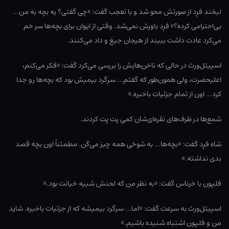
لبخند فرِد از صورتش محو شد و با تعجب گفت: «چی گفتی؟ یه بچه به من…
بی‌احترامی کرده؟» فرِد باورش نمی‌شد. وقتی از ایوان برای بچه‌ها سر خم
می‌کرد عادت داشت ببیند از هیجان جیغ و داد می‌کنند.
اسپیتل‌ورث در حالی که ناخن‌هایش را بررسی می‌کرد گفت: «فکر می‌کنم،
اعلیحضرت، ولی همون‌طور که گفتم… سرگرد بیمیش بود که بچه‌ها رو جدا
کرد… اون از تمام جزئیات باخبره.»
شمع‌ها در ظرف‌های نقره‌ای‌شان کمی پت پت کردند.
شاه فرِد گفت: «بچه‌ها… به شوخی همه چیز می‌گن. مطمئناً اون بچه قصد
بدی نداشته.»
فلپون با خرناس گفت: «به نظر من که لحنش شبیه خیانت بود.»
اسپیتل‌ورث به سرعت گفت: «اما… سرگرد بیمیشه که از جزئیات باخبره. شاید
من و فلپون اشتباه شنیده باشیم.»