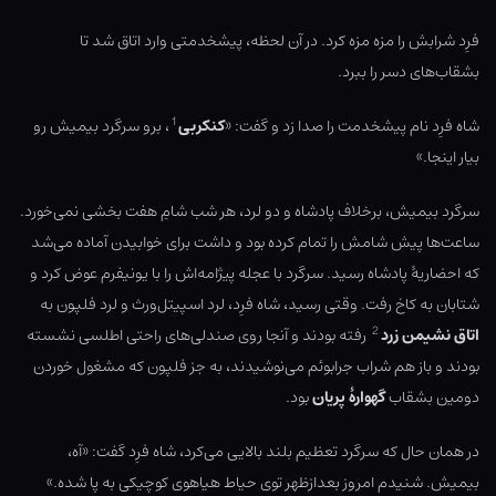
فرِد شرابش را مزه مزه کرد. در آن لحظه، پیشخدمتی وارد اتاق شد تا
بشقاب‌های دسر را ببرد.
1
شاه فرِد نام پیشخدمت را صدا زد و گفت: «
کنکربی
، برو سرگرد بیمیش رو
بیار اینجا.»
سرگرد بیمیش، برخلاف پادشاه و دو لرد، هر شب شامِ هفت بخشی نمی‌خورد.
ساعت‌ها پیش شامش را تمام کرده بود و داشت برای خوابیدن آماده می‌شد
که احضاریۀ پادشاه رسید. سرگرد با عجله پیژامه‌اش را با یونیفرم عوض کرد و
شتابان به کاخ رفت. وقتی رسید، شاه فرِد، لرد اسپیتل‌ورث و لرد فلپون به
2
اتاق نشیمن زرد
رفته بودند و آنجا روی صندلی‌های راحتی اطلسی نشسته
بودند و باز هم شراب جرابوئم می‌نوشیدند، به جز فلپون که مشغول خوردن
دومین بشقاب
گهوارۀ پریان
بود.
در همان حال که سرگرد تعظیم بلند بالایی می‌کرد، شاه فرِد گفت: «آه،
بیمیش. شنیدم امروز بعدازظهر توی حیاط هیاهوی کوچیکی به پا شده.»