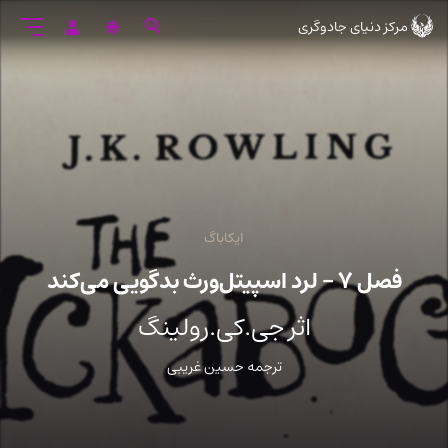
رود
مرکز دنیای جادوگری
ه
تن
صلی
ایکاباگ
فصل ۷ – لرد اسپیتل‌ورث بدگویی می‌کند
اثر جی.کی.رولینگ
ترجمه حسین غریبی