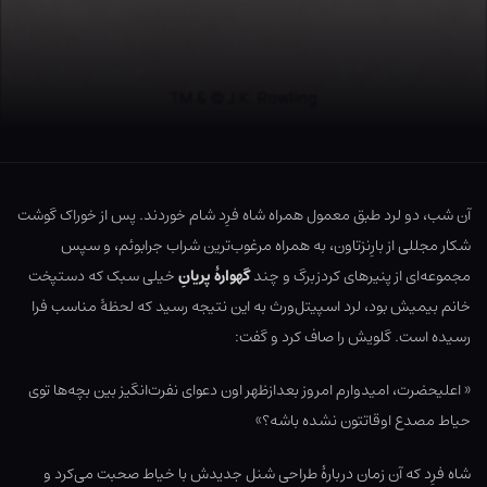
آن شب، دو لرد طبق معمول همراه شاه فرِد شام خوردند. پس از خوراک گوشت
شکار مجللی از بارِنزتاون، به همراه مرغوب‌ترین شراب جرابوئم، و سپس
مجموعه‌ای از پنیرهای کردزبرگ و چند
گهوارۀ پریانِ
خیلی سبک که دستپخت
خانم بیمیش بود، لرد اسپیتل‌ورث به این نتیجه رسید که لحظۀ مناسب فرا
رسیده است. گلویش را صاف کرد و گفت:
« اعلیحضرت، امیدوارم امروز بعدازظهر اون دعوای نفرت‌انگیز بین بچه‌ها توی
حیاط مصدع اوقاتتون نشده باشه؟»
شاه فرِد که آن زمان دربارۀ طراحی شنل جدیدش با خیاط صحبت می‌کرد و