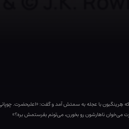
که هِرینگبون با عجله به سمتش آمد و گفت: «اعلیحضرت. چوپانی از
ضرت می‌خوان ناهارشون رو بخورن، می‌تونم بفرستمش بره؟»