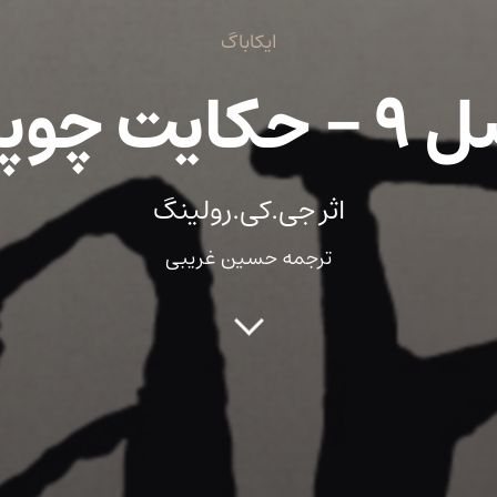
ایکاباگ
کایت چوپان
اثر جی.کی.رولینگ
ترجمه حسین غریبی