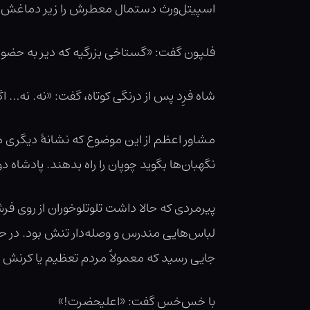
اسپیتل‌ورث دستمال معطرش را زیر دماغش تکا
فلپون گفت: «گستاخی بزرگیه که دیر به حضور
شاه فرِد پس از درنگی کوتاه، گفت: «نه. نه… 
مشاور اعظم از این موضوع که نشانۀ دیگری مب
نگهبان‌ها بگوید چوپان را راه بدهند. پادشاه
پیرمردی که حالا داشت تلوتلوخوران از روی ف
لباس‌هایی مندرس و وصله‌دار تنش بود. در حال
جایی رسید که معمولاً مردم تعظیم یا کرنش می
با خس‌خس گفت: «اعلیحضرت!»