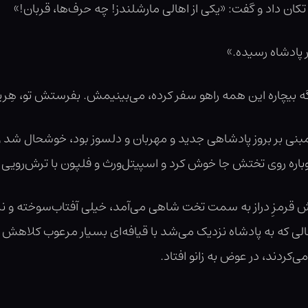
ن داد و گفت: «یکی از اهالی مارشلندز! چه حرف‌ها، قربان!»
 پادشاه رسیده.»
اگه بیچاره این همه راهو سفر کرده، می‌بینیمش. بفرستش تو، هِر
نی بر بروز پادشاهی جدید و مهربان و دلسوز بود، خوشحال شد و ب
 دوباره روی تختش جا خوش کرد و اسپیتل‌ورث و فلپون با ترش‌روی
رش قرمزِ دراز به سمت تخت شاهی می‌آمد، خیلی آفتاب‌سوخته و نس
ی که به پادشاه نزدیک می‌شد با قیافه‌ای بسیار مرعوب کلاهش را
‌کردند، در عوض به زانو افتاد.