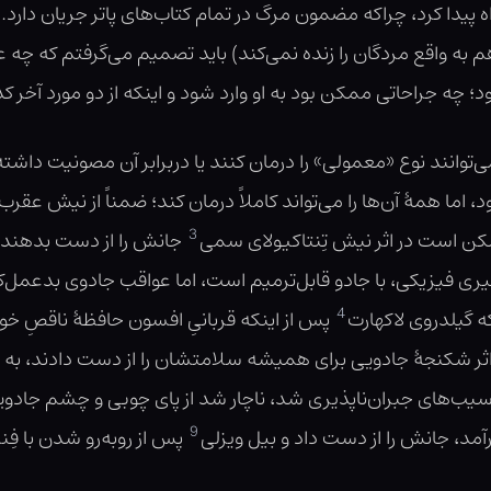
یدا کرد، چراکه مضمون مرگ در تمام کتاب‌های پاتر جریان دارد. ب
 به واقع مردگان را زنده نمی‌کند) باید تصمیم می‌گرفتم که چ
 چه جراحاتی ممکن بود به او وارد شود و اینکه از دو مورد آخر ک
وانند نوع «معمولی» را درمان کنند یا دربرابر آن مصونیت داشته ب
د، اما همهٔ آن‌ها را می‌تواند کاملاً درمان کند؛ ضمناً از نیش ع
3
ممکن است در اثر نیش تِنتاکیولای سمی
جانش را از دست بدهند.
رگیری فیزیکی، با جادو قابل‌ترمیم است، اما عواقب جادوی بدعم
4
ه گیلدروی لاکهارت
پس از اینکه قربانیِ افسون حافظهٔ ناقصِ 
 اثر شکنجهٔ جادویی برای همیشه سلامتشان را از دست دادند،
آسیب‌های جبران‌ناپذیری شد، ناچار شد از پای چوبی و چشم جادویی
9
آمد، جانش را از دست داد و بیل ویزلی
پس از روبه‌رو شدن با فِنر