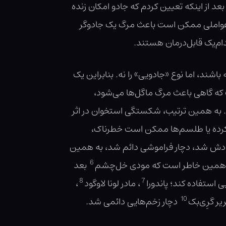
عد از اینکه تعیین کردم که جادو امکان زنده
ه عواملی ممکن است باعث مرگ یک جادوگر
دام‌یک قابل‌درمان هستند.
اشند، اما نوع «جادویی» را نه. بنابراین یک
قرب که گاهی باعث مرگ ماگل‌ها می‌شود،
 به همین ترتیب، شکستگی استخوان در اثر
ل‌کرده یا طلسم‌ها ممکن است خطرناک،
خودش شد، دچار فراموشی دائم شد، به همین
6
 به همین خاطر است که مودی خل‌چشم
بعد
8
7
 استفاده کند؛ پاندورا
، مادر لونا لاوگود
،
10
یر گرِی‌بک
دچار زخم‌هایی دائمی شد.