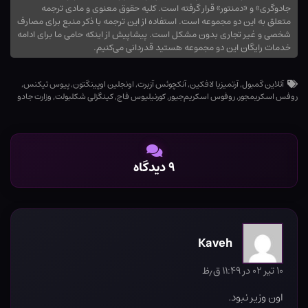
جادوگری» و «دمنتور» قرار گرفته است. کلیه حقوق معنوی و مادی ترجمه
متعلق به این دو مجموعه است. استفاده از این ترجمه با ذکر منبع برای مصارف
شخصی و غیر تجاری بدون مشکل است. پیشاپیش از اینکه حامی ما برای ادامه
خدمات رایگان این دو مجموعه هستید قدردانی می‌کنیم.
آتلاین گمبول
,
آرتمیزیا لافکین
,
آنکچوئس آزبرت
,
اونجلین اوپینگتون
,
پیوس تیکنس
,
روفس اسکریمجور
,
روفوس اسکریم‌جیور
,
کورنیلیوس فاج
,
کینگزلی شکلبولت
,
وزارت جادو
۹ دیدگاه
Kaveh
۱۰ تیر ۰۲ در ۱۱:۴۹ ق٫ظ
اون وزیر نبود.