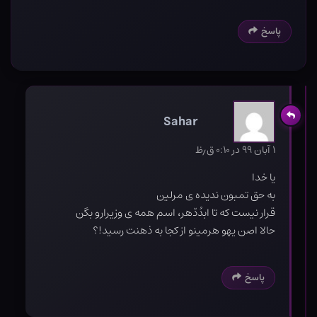
پاسخ
Sahar
۱ آبان ۹۹ در ۰:۱۰ ق٫ظ
یا خدا
به حق تمبون ندیده ی مرلین
قرار نیست که تا ابدُدّهر، اسم همه ی وزیرارو بگن
حالا اصن یهو هرمینو از کجا به ذهنت رسید!؟
پاسخ