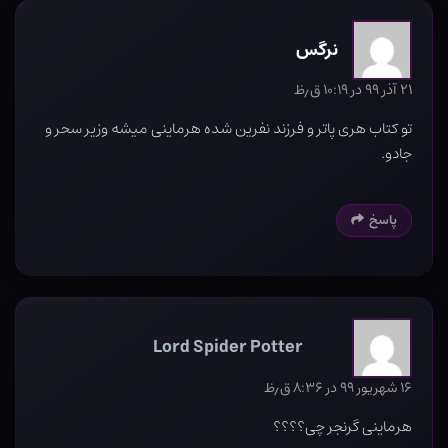
نرگس
۲۱ آذر ۹۹ در ۱۰:۱۹ ق٫ظ
تو کتاب هری پاتر و فرزند نفرین شده هرماینی میشه وزیر سحر و
جادو.
پاسخ
Lord Spider Potter
۱۶ شهریور ۹۹ در ۸:۳۶ ق٫ظ
هرماینی گرنجر چی؟؟؟؟