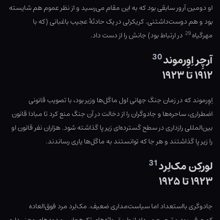
او دومین آرور سابقی بود که به این مقام می‌رسید و از نظر عموم هم شایسته
بود و هم دوست‌داشتنی. کریکرلی در یک حادثهٔ عجیب باغبانی (که با
29
مهرگیاه
در ارتباط بود) جانش را از دست داد.
30
آرچِر اِوِرموند
۱۹۱۲ تا ۱۹۲۳
اِوِرموند که در زمان جنگ جهانی اول ماگل‌ها وزیر بود، با تصویب قانونی
اضطراری، ساحره‌ها و جادوگران را از دخالت در آن جنگ منع کرد تا مبادا قانون
بین‌المللی رازداری در سطح گسترده‌ای زیر پا گذاشته شود. هزاران نفر قانون او
را زیر پا گذاشتند و هر جا که توانستند به ماگل‌ها یاری رساندند.
31
لورکِن مک‌لِرد
۱۹۲۳ تا ۱۹۲۵
جادوگری بااستعداد اما سیاست‌مداری ضعیف. مک‌لِرد مرد فوق‌العاده