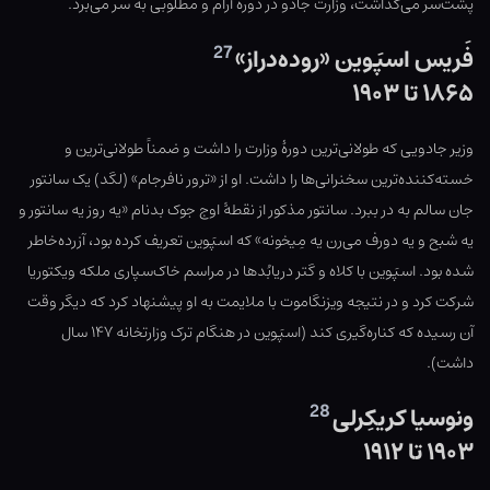
پشت‌سر می‌گذاشت، وزارت جادو در دورهٔ آرام و مطلوبی به سر می‌برد.
27
فَریس اسپَوین «روده‌دراز»
۱۸۶۵ تا ۱۹۰۳
وزیر جادویی که طولانی‌ترین دورهٔ وزارت را داشت و ضمناً طولانی‌ترین و
خسته‌کننده‌ترین سخنرانی‌ها را داشت. او از «ترور نافرجام» (لگد) یک سانتور
جان سالم به در ببرد. سانتور مذکور از نقطهٔ اوج جوک بدنام «یه روز یه سانتور و
یه شبح و یه دورف می‌رن یه مِیخونه» که اسپَوین تعریف کرده بود، آزرده‌خاطر
شده بود. اسپَوین با کلاه و گتر دریابُدها در مراسم خاک‌سپاری ملکه ویکتوریا
شرکت کرد و در نتیجه ویزنگاموت با ملایمت به او پیشنهاد کرد که دیگر وقت
آن رسیده که کناره‌گیری کند (اسپَوین در هنگام ترک وزارتخانه ۱۴۷ سال
داشت).
28
ونوسیا کریکِرلی
۱۹۰۳ تا ۱۹۱۲