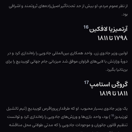
از نظر عموم مردم، او بیش از حد تحت‌تأثیر اصیل‌زاده‌های ثروتمند و اشرافی
بود.
16
آرتمیزیا لافکین
۱۷۹۸ تا ۱۸۱۱
اولین وزیر جادوی زن. واحد همکاری بین‌المللی جادویی را راه‌اندازی کرد و در
دورهٔ وزارتش با لابی‌های فراوان موفق شد میزبانی جام جهانی کوییدیچ را برای
بریتانیا بگیرد.
17
گروگِن استامپ
۱۸۱۱ تا ۱۸۱۹
یک وزیر جادوی بسیار محبوب. او که طرفدار پروپاقرص کوییدیچ (تیم تاتشیل
18
تورنِیدوز
) بود، واحد بازی‌ها و ورزش‌های جادویی را راه‌اندازی کرد و توانست
تنظیم قانون جانوران و موجودات جادویی را که مدتی طولانی محل مناقشه