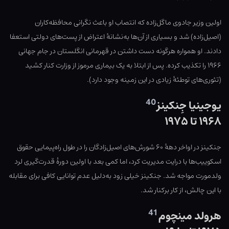
اولین وزیر جادوی ماگل‌زاده که انتصاب او باعث نگرانی محافظه‌کاران
(اصیل‌زاده) شد و بسیاری از آن‌ها به‌نشانهٔ اعتراض از پست‌های دولتی استعفا
دادند. او همواره هرگونه دست داشتن در قهرمانی انگلستان در جام جهانی
۱۹۶۶ را تکذیب کرده. پس از ابتلا به یک بیماری مرموز از وزارت کنار کشید
(تئوری‌های توطئهٔ زیادی در این زمینه وجود دارد).
40
یوجینیا جِنکینز
۱۹۶۸ تا ۱۹۷۵
جنکینز در اواخر دههٔ ۶۰ شورش‌های اصیل‌زادگان را در طول راه‌پیمایی حقوق
اسکوییب‌ها با درایت مدیریت کرد، اما کمی بعد با اولین دورهٔ قدرت‌گیری لرد
ولدمورت مواجه شد. جنکینز خیلی زود به‌دلیل عدم توانایی کافی برای مقابله
با این چالش، از کار برکنار شد.
41
هرولد مینچوم