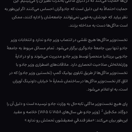
آن‌ها حمایت می‌کند که در دنیای ماگلی به‌ندرت نظیر آن را می‌بینیم. این
حمایت احتمالاً به این دلیل است که جادوگران احساس می‌کنند اگر این‌طور به
نظر بیاید که خودشان به‌خوبی نمی‌توانند جامعه‌شان را اداره کنند، ممکن
است ماگل‌ها دست به مداخله بزنند.
نخست‌وزیر ماگل‌ها هیچ نقشی در انتصاب وزیر جادو ندارد و انتخابات وزیر
جادو تنها بین جامعهٔ جادوگری برگزار می‌شود. تمام مسائل مربوط به جامعهٔ
جادویی بریتانیا منحصراً توسط وزیر جادو مدیریت می‌شوند و او در ادارهٔ
وزارتخانه‌اش صلاحیت انحصاری دارد. ملاقات‌های اضطراری وزیر جادو با
نخست‌وزیر ماگل‌ها از طریق تابلوی یولیک گمپ (نخستین وزیر جادو) که در
اتاق کار نخست‌وزیر ماگل‌ها در ساختمان شمارهٔ ۱۰ خیابان داونینگ آویزان
است، به او اعلام می‌شود.
پای هیچ نخست‌وزیر ماگلی تابه‌حال به وزارت جادو نرسیده است و دلیل آن را
2
دوگِلد مک‌فِیل
(وزیر جادو طی سال‌های ۱۸۵۸ تا ۱۸۶۵) خلاصه و مفید
این‌طور بیان می‌کند: «مغز فندقیِ ضعیفشون تحملش رو نداره.»