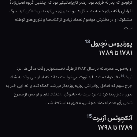
کراودی که پدر نُه فرزند بود، رهبر کاریزماتیکی بود که چندین گروه اصیل‌زادهٔ
افراطی را که برای حمله به ماگل‌ها برنامه‌ریزی می‌کردند، ریشه‌کن کرد. مرگ
مشکوک او در دفترش موضوع تعداد زیادی از کتاب‌ها و تئوری‌های توطئه
است.
13
پورتیوس نَچبول
۱۷۸۱ تا ۱۷۸۹
او به‌صورت محرمانه در سال ۱۷۸۲ از طرف نخست‌وزیر وقت ماگل‌ها، لرد
14
نورث
، فراخوانده شد. لرد نورث می‌خواست بداند که آیا او می‌تواند به شاه
جرج سوم که تعادل روانی‌اش روزبه‌روز بدتر می‌شد کمک کند یا نه. این خبر به
بیرون درز پیدا کرد که لرد نورث به جادوگران اعتقاد دارد و او پس از مطرح
شدن رأی عدم اعتماد مجلس، مجبور به استعفا شد.
15
آنکچوئس آزبرت
۱۷۸۹ تا ۱۷۹۸