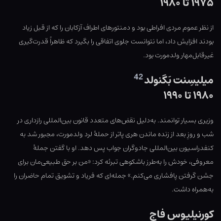
۱۹۷۵ تا ۱۹۸۰
از نظر عموم مردی افراطی بود و دمنتورهای اطراف آزکابان را که از قبل زیاد
بودند افزایش داد، اما نتوانست جلوی اتفاقی را بگیرد که ظاهراً قدرت‌گیری
غیرقابل‌مهار ولدمورت بود.
42
میلیسِنت بَگنولد
۱۹۸۰ تا ۱۹۹۰
وزیری بسیار توانمند. به‌دلیل نقض‌های متعدد قانون بین‌المللی رازداری در
شب و روزِ بعد از زنده ماندن هری پاتر از حملهٔ لرد ولدمورت، مجبور شد به
کنفدراسیون بین‌المللی جادوگران جواب پس دهد. او با گفتن جملهٔ
معروفی، خودش را به‌طرز باشکوهی تبرئه کرد: «من بر حق طبیعی‌مان برای
جشن گرفتن پافشاری می‌کنم.» جمله‌ای که فریاد و تشویق تمام حاضران را
به‌همراه داشت.
کورنیلیوس فاج