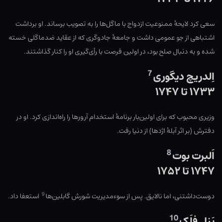
سعی کرد لایحهٔ ممنوعیت ازدواج با ماگل‌ها را به تصویب برساند. او برداشت
اشتباهی از جو عمومی داشت و جامعهٔ جادوگری که از عقاید ضدماگلی خسته
شده و به دنبال صلح بود، در اولین فرصت با رأی‌گیری او را کنار گذاشتند.
7
اِلدریچ دیگوری
۱۷۳۳ تا ۱۷۴۷
وزیری محبوب که برای اولین‌بار برنامهٔ استخدام آرورها را راه‌اندازی کرد. او در
دفترش (بر اثر آبلهٔ اژدها) از دنیا رفت.
8
اَلبرت بوت
۱۷۴۷ تا ۱۷۵۲
9
دوست‌داشتنی، اما نالایق. پس از سوءمدیریت شورش گابلین‌ها
استعفا داد.
10
بَزِل فلَک