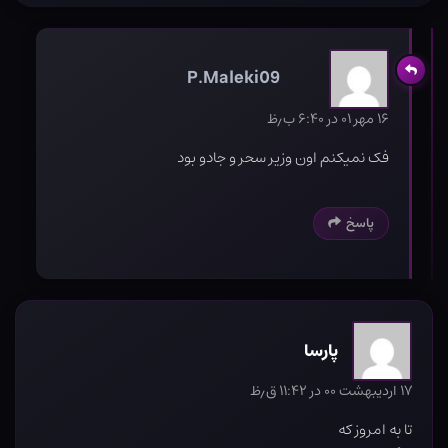
P.Maleki09
۱۶ مهر ۰۱ در ۶:۴۰ ب٫ظ
فک نمیکنم اون وزیر سحر و جادو بود
پاسخ
پارسا
۱۷ اردیبهشت ۰۰ در ۱۱:۴۲ ق٫ظ
تا به امروز که