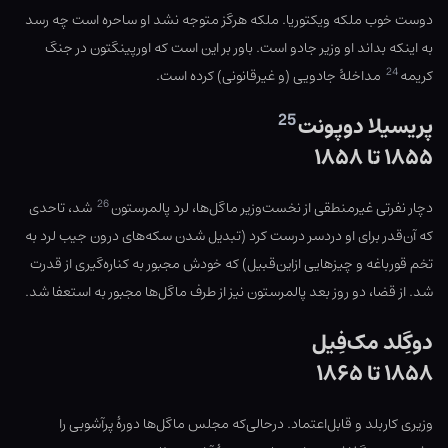
دوست خوب ملکه ویکتوریا. ملکه هرگز متوجه نشد او ساحره است چه رسد
به اینکه بداند او وزیر جادو است. باور بر این است که اورپینگتون در جنگ‌
24
کریمه
مداخلهٔ جادویی (و غیرقانونی) کرده است.
25
پریسیلا دوپونت
۱۸۵۵ تا ۱۸۵۸
26
دچار نفرتی غیرمنطقی از نخست‌وزیر ماگل‌ها، لرد پالمرستون
شد، تاحدی
که آن‌قدر برای او دردسر درست کرد (تبدیل شدن سکه‌های درون جیب لرد به
تخم قورباغه و چیزهایی ازاین‌قبیل) که خودش مجبور به کناره‌گیری از قدرت
شد. از قضا، دو روز بعد پالمرستون نیز از طرف ماگل‌ها مجبور به استعفا شد.
دوگِلد مک‌فِیل
۱۸۵۸ تا ۱۸۶۵
وزیری کاربلد و قابل‌اعتماد. درحالی‌که مجلس ماگل‌ها دورهٔ پرآشوبی را