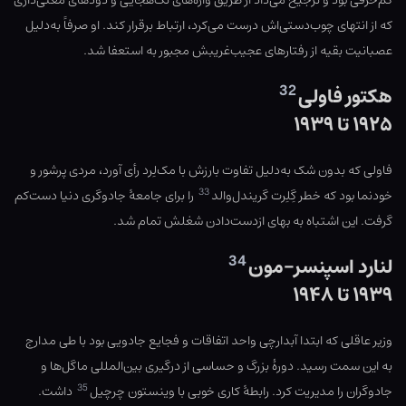
کم‌حرفی بود و ترجیح می‌داد از طریق واژه‌های تک‌هجایی و دودهای معنی‌داری
که از انتهای چوب‌دستی‌اش درست می‌کرد، ارتباط برقرار کند. او صرفاً به‌دلیل
عصبانیت بقیه از رفتارهای عجیب‌غریبش مجبور به استعفا شد.
32
هکتور فاولی
۱۹۲۵ تا ۱۹۳۹
فاولی که بدون شک به‌دلیل تفاوت بارزش با مک‌لِرد رأی آورد، مردی پرشور و
33
خودنما بود که خطر گِلِرت گریندل‌والد
را برای جامعهٔ جادوگری دنیا دست‌کم
گرفت. این اشتباه به بهای ازدست‌دادن شغلش تمام شد.
34
لنارد اسپنسر-مون
۱۹۳۹ تا ۱۹۴۸
وزیر عاقلی که ابتدا آبدارچی واحد اتفاقات و فجایع جادویی بود با طی مدارج
به این سمت رسید. دورهٔ بزرگ و حساسی از درگیری بین‌المللی ماگل‌ها و
35
جادوگران را مدیریت کرد. رابطهٔ کاری خوبی با وینستون چرچیل
داشت.