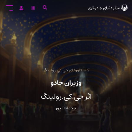
رود
مرکز دنیای جادوگری
ه
تن
صلی
داستان‌های جی.کی.رولینگ
وزیران جادو
اثر جی.کی.رولینگ
ترجمه امین