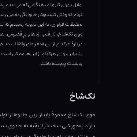
اوایل دوران کاری‌ام، هنگامی که می‌دیدم پد
کردم که وقتی کسب‌وکار خانوادگی به من رسید
تحقیقات فراوان، به این نتیجه رسیدم که تن
موی تک‌شاخ، تار قلب اژدها و پرِ ققنوس. هر
دربارهٔ هرکدام از این «مغزهای والا» است.
بنابراین، وزن هرکدام از این‌ها ممکن است دی
به‌شدت پیچیده باشد.
تک‌شاخ
موی تک‌شاخ معمولاً پایدارترین جادوها را تو
دارند به‌طور کلی سخت‌تر از بقیه به جادوی س
می‌مانند، چه ساحره یا جادوگر ورزیده‌ای بوده