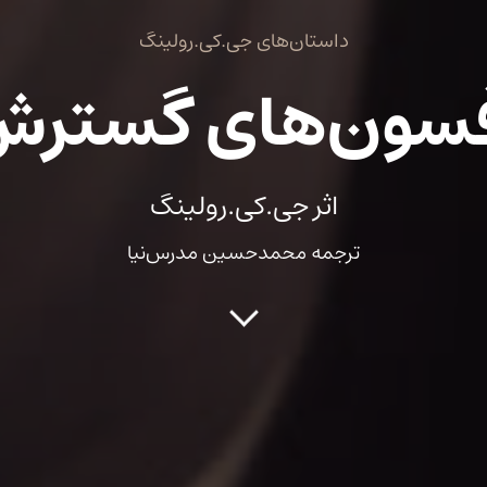
داستان‌های جی.کی.رولینگ
سون‌های گستر
اثر جی.کی.رولینگ
ترجمه محمدحسین مدرس‌نیا