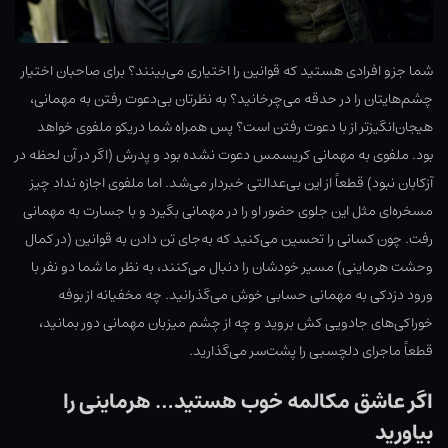
شما جزو افرادی هستید که قوانین را اختیاری می‌بینند؟ برای صاحبان اختیار
چشم‌هایتان را در حدقه می‌چرخانید؟ به نظرتان بی‌دعوت رفتن به مهمانی،
هیجان‌انگیزتر از با دعوت رفتن است؟ پس همراه شما دریکو ملفوی خواهد
بود. ملفوی به مهمانی کریسمس دعوت نشده بود و پدرش (اگر در آن لحظه در
آزکابان نبود) قطعاً از این بی‌عدالتی خبردار می‌شد. اما ملفوی اجازه نداد چیز
مسخره‌ای مثل این جلوی حضور او را در مهمانی بگیرد و با جسارت به مهمانی
رفت. چون کسانی را تحسین می‌کنید که به‌جای تن دادن به قوانین (در کمال
وحشت هرماینی) مسیر خودشان را دنبال می‌کنند، به نظر ما شما دو نفر با
ورود دزدکی به مهمانی حسابی خوش می‌گذرانید. چه مخفیانه از بوفه
خوراکی‌های جادویی کش بروید و چه از چشم میزبان مهمانی دور بمانید،
قطعاً ماجرای دلچسبی را پشت‌سر می‌گذارید.
اگر عاشق مکالمه خوب هستید… هرماینی را
بیاورید