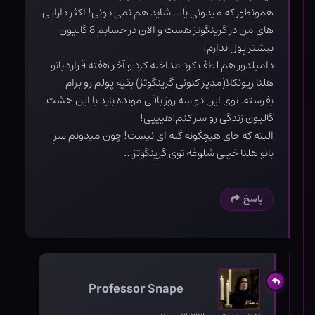
همونطور که میدونی یا… شاید هم نمی دونی! اکثرِ دارایی
های من در گرینگوتز هست و الان در حسابم 8 گالیون
بیشتر پول ندارم!
دامبلدور هم لطف کرد مداخله کرد و آخر هفته قراره بانو
هلنا ریونکلا(مدیر کنونی گرینگوتز) بقیه پولم رو برام
بفرسته. توی این دو سه روزِ باقی مونده باید با این هشت
گالیون زندگی رو سر کنم!هیییی!
البته که جای هیچگونه گله ای نیست! چون میدونم سرِ
بانو هلنا خیلی شلوغه توی گرینگوتز…
پاسخ
Professor Snape