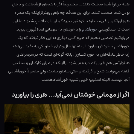
همه دربارهٔ شما صحبت کنند… مخصوصاً اگر با هیجان از شجاعت و باحال
بودن شما صحبت کنند. برای این هدف، چه راهی بهتر از اینکه یک همراه
هیجان‌انگیز و غیرمنتظره با خودتان ببرید؟ با این اوصاف، پیشنهاد ما این
است که سنگویینیِ
خون‌آشام
را با خودتان به مهمانی اسلاگهورن ببرید.
می‌توانیم تضمین دهیم که هیچ کس دیگری به این فکر نیفتد که یک
خون‌آشام با خودش بیاورد! او نه‌تنها حال‌وهوای خطرناکی به بقیه می‌دهد
(به‌خاطر علاقه‌اش به خون انسان)، بلکه گونه‌ای است که در سرسراهای
هاگوارتس هم خیلی کم دیده می‌شود. بااینکه در میان کارکنان و ساکنان
قلعه می‌توانید شبح و گرگینه و حتی سانتور بیابید، ولی معمولاً خون‌آشامی
آنجا نیست. البته اسنیپ خیلی شبیه خون‌آشام‌هاست.
اگر از مهمانی خوشتان نمی‌آید… هری را بیاورید