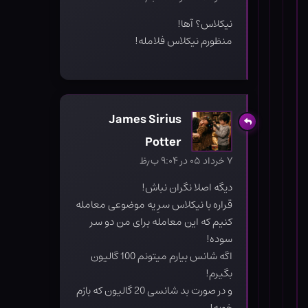
نیکلاس؟ آها!
منظورم نیکلاس فلامله!
James Sirius
Potter
۷ خرداد ۰۵ در ۹:۰۴ ب٫ظ
دیگه اصلا نگران نباش!
قراره با نیکلاس سرِ یه موضوعی معامله
کنیم که این معامله برای من دو سر
سوده!
اگه شانس بیارم میتونم 100 گالیون
بگیرم!
و در صورت بد شانسی 20 گالیون که بازم
خوبه!