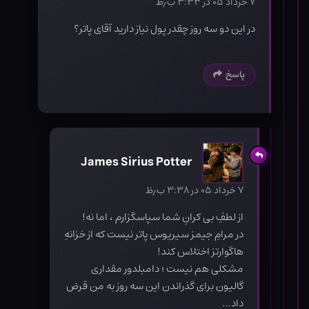
۷ خرداد ۰۵ در ۳:۳۳ ب٫ظ
در این دو سه روز چقدر پول نیاز دارید آقای پاتر؟
پاسخ
James Sirius Potter
۷ خرداد ۰۵ در ۳:۳۸ ب٫ظ
از لطفِ بی کرانِ شما سپاسگزارم ، اما نه!
در مرامِ جیمز سیریوس پاتر نیست که از خزانهِ
هاگوارتز اختلاس کند!
مشکلی هم نیست ؛ دامبلدور مقداری
گالیون برای گذراندن این سه روز به من قرض
داد…