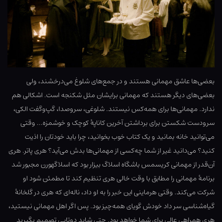
بعضی‌ها عاشق مهمانی هستند و در جمع‌های شلوغ می‌درخشند، ولی
بعضی‌های دیگر هستند که مهمانی برایشان مثل شکنجه است. اشکالی هم
ندارد. مهمانی‌ها برای همه‌کس نیستند. شلوغی، سروصدا، گپ‌وگفت الکی،
سرودست شکستن برای برداشتن آخرین کاناپهٔ کوچک و خوشمزه… وقتی
می‌توانید خانه بمانید و یک کتاب خوب بخوانید، چرا باید خودتان را اذیت
کنید؟ می‌دانید غیر از شما چه‌کسی از مهمانی‌ها بدش می‌آید؟ هری پاتر. هری
آن‌قدر از مهمانی کریسمس باشگاه اسلاگ بیزار بود که اسلاگهورن مجبور شد
برنامهٔ مهمانی را مطابق با وقت خالی هری تنظیم کند تا مطمئن شود او
شرکت می‌کند. وقتی هرماینی این خبر را به او داد، ناله‌ای که هری در گلخانهٔ
گیاه‌شناسی سر داد خودش گویای همه‌چیز بود. پس اگر اهل مهمانی نیستید،
هری همراهی عالی برای شما خواهد بود. حتی شاید دوتایی تصمیم بگیرید