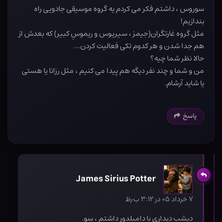
سوروس ، داشتم فکر می کردم یه گروه موسیقی جادویی راه
بندازیم!
مثل گروه غارتگران(جیمز ، سیریوس و ریموسِ کبیر) که بعدش از
هم جدا شدن و هر کدوم تکی فعالیت کردن…
حالا نظر شما چیه؟
من و شما و چند نفر دیگه هم پیدا می کنیم ، مثل رزانا یا هستی
یا شاید آرشام.
پاسخ
James Sirius Potter
۷ خرداد ۰۵ در ۳:۱۲ ب٫ظ
دیشب دیداری با دامبلدور داشتم ، سِو.