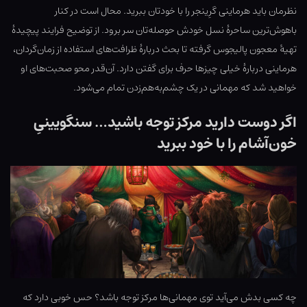
نظرمان باید هرماینی گرِینجر را با خودتان ببرید. محال است در کنار
باهوش‌ترین ساحرهٔ نسل خودش حوصله‌تان سر برود. از توضیح فرایند پیچیدهٔ
تهیهٔ معجون پالیجوس گرفته تا بحث دربارهٔ ظرافت‌های استفاده از زمان‌گردان،
هرماینی دربارهٔ خیلی چیزها حرف برای گفتن دارد. آن‌قدر محو صحبت‌های او
خواهید شد که مهمانی در یک چشم‌به‌هم‌زدن تمام می‌شود.
اگر دوست دارید مرکز توجه باشید… سنگویینیِ
خون‌آشام را با خود ببرید
چه کسی بدش می‌آید توی مهمانی‌ها مرکز توجه باشد؟ حس خوبی دارد که