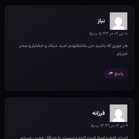
نیاز
۱۰ تیر ۰۲ در ۵:۴۳ ب٫ظ
هر جوری که باشید من عاشقتونم امید میلاد و خشایار و سحر
عزیزم
پاسخ
فرزانه
۹ تیر ۰۲ در ۱۲:۳۱ ب٫ظ
اجرای ۵نفره اصلا اذیت کننده نیست. یا حداقل حدس میزنم