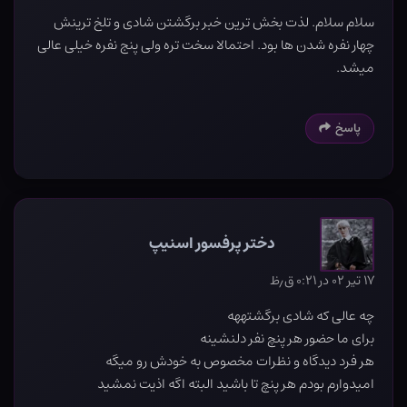
سلام سلام. لذت بخش ترین خبر برگشتن شادی و تلخ ترینش
چهار نفره شدن ها بود. احتمالا سخت تره ولی پنج نفره خیلی عالی
میشد.
پاسخ
دختر پرفسور اسنیپ
۱۷ تیر ۰۲ در ۰:۲۱ ق٫ظ
چه عالی که شادی برگشتههه
برای ما حضور هر پنچ نفر دلنشینه
هر فرد دیدگاه و نظرات مخصوص به خودش رو میگه
امیدوارم بودم هر پنچ تا باشید البته اگه اذیت نمشید