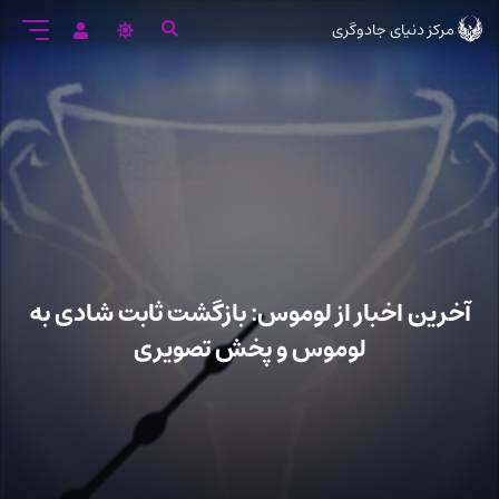
رود
مرکز دنیای جادوگری
ه
تن
صلی
آخرین اخبار از لوموس: بازگشت ثابت شادی به
لوموس و پخش تصویری