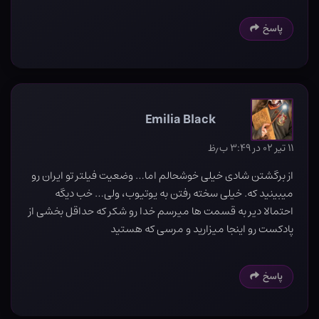
پاسخ
Emilia Black
۱۱ تیر ۰۲ در ۳:۴۹ ب٫ظ
از برگشتن شادی خیلی خوشحالم اما… وضعیت فیلتر تو ایران رو
میبینید که. خیلی سخته رفتن به یوتیوب، ولی… خب دیگه
احتمالا دیر به قسمت ها میرسم خدا رو شکر که حداقل بخشی از
پادکست رو اینجا میزارید و مرسی که هستید
پاسخ