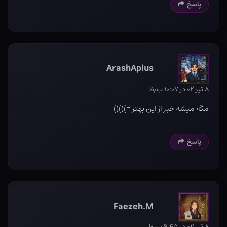
پاسخ
ArashAplus
۸ تیر ۰۲ در ۱۰:۰۷ ب٫ظ
مگه میشه خبر از این بهتر =)))))
پاسخ
Faezeh.M