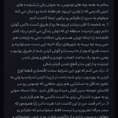
سلام به همه بچه های لوموس، به عنوان یکی از شنونده های
خیلی قدیمی که از اولین اپیزود هر هفته شما رو دنبال می کنه
میخوام یه سری از نظراتم رو براتون اینجا کامنت کنم:
1. به شخصه تا الان بیشتر اپیزودها رو از طریق کست باکس گوش
دادم چون اینترنت منطقه ای که توش زندگی می کنم در یک کلام
افتضاحه (با اینکه تهران هستم ولی امکانات حتی به پایتخت هم
نمی رسه چه برسه به شهرهای دیگه البته این دست مسئولینه و
دست هیچ کدوم از ما نیست) و گوش کردن شما از طریق یوتیوب
یعنی حدود یک ساعت اعصاب خوردی و قطع و وصل شدن
اینترنت و از اون بدتر قطع شدن فیلتر شکن
2. درک می کنم که توی این شرایط سخت اقتصادی قطعا کوچ
کردن به یویتیوب برای شما راحت تر از پیدا کردن اسپانسره ولی به
نظرم حداقل یه استثنایی هم برای ماهایی که لوموس رو سر
کلاسای حوصله سربر گوش میدادیم قائل شید. مثلا نسخه صوتی
رو به صورت اشتراکی برای ما کست باکسی ها هم قرار بدید.
3. در آخر قصد من از این کامنت ابدا هیت دادن (یا همونجور که
سحر میگه تنفر ورزیدن) نیست فقط میخواستم که نظراتم رو
باهاتون درمیون بذارم و از بازگشت شادی عزیز خیلی خوشحالم و