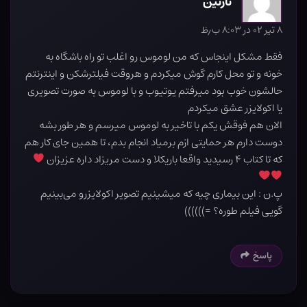
نازنین
۸ تیر ۰۲ در ۸:۰۳ ب٫ظ
فقط مشکل اینجاس که من لوموس رو اغلب تو راه باشگاه به
خونه و تو محل کارم گوش میکردم و هروقت فیلترشکن و اینترنتم
حالشون خوب بود میرفتم یوتیوب و با لوموس به صورت تصویری
یا اکولایزر عشق میکردم
الان هم فوقش یکم با تاخیر به لوموس میرسم و هر طور بشه
دوست دارم هر حمایتی ازم برمیاد انجام بدم، تا همین جای کار هم
که تا کتاب ۴ رسیدید واقعا باریکلا و دست مریزاد داره عزیزان
پ.ن : این بیماری چیه که میشینیم تصویر اکولایزرو می‌بینیم
گویی فیلم طوره؟ =))))))
پاسخ