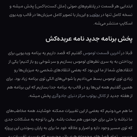
ابتدایی هر قسمت در پلتفرم‌های صوتی (مثل کست‌باکس) پخش میشه و
نسخه کامل تنها در
یوتوب
و این‌بار با تصویر کامل میزبان‌ها در قالب ویدیوی
اسکایپ منتشر می‌شه.
پخش برنامه جدید نامه عربده‌کش
قبلا در
آخرین قسمت لوموس
گفتیم که قصد داریم یه برنامه ویدیویی برای
پرداختن به یه سری نظرهای لوموس بسازیم و سر شوخی رو باز کنیم! یکی از
انتقادهای شما از ما این بود که بعضی انتقادهای شخصی به میزبان‌ها رو
زیادی توی لوموس بسط می‌دادیم یا شوخی‌های الکی توی برنامه زیاد بود. برای
همین گفتیم همه این‌ها رو در قالب یه برنامه جدا بسازیم که این برنامه هم
از هفته جدید از
کانال یوتوب مرکز دنیای جادوگری
پخش میشه.
ما هم می‌دونیم که بعضی از این تغییرات ممکنه خوشایند همه مخاطب‌های
ما نباشه یا حتی برای خودمون هم سخت باشه. ولی با توجه به مشکلات جدی
که توی مسیر وجود داره و اصرار و علاقه خود ما برای به پایان رسوندن این پروژه
و بررسی تمام فصل‌های مجموعه هری پاتر، مجبوریم که یه سری تغییرات رو