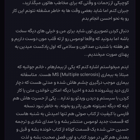
کوچیکی از زحمات و وقتی که برای مخاطب هاتون میگذارید،
جبران کنم اما شاید بعضی وقت ها به خاطر مشغله نتونم این کار
رو به نحو احسن انجام بدم
دنبال کردن تصویری تون شاید برای من و خیلی های دیگه سخت
باشه اما بدونید که واقعا لوموس رو از ته قلب مون دوست داریم و
هر هفته با شنیدن صداتون و سلامی که اول پادکست میدین به
پهنای صورت میخندیم…
اینم میخواستم اشاره کنم که یکی از بیمارهام ، خانم جوانیه که
مبتلا به بیماری MS (Multiple sclerosis) هست. متاسفانه
بیماری موجب درگیری چشم هاش شده و مدتی هست که دچار
تاری دید پیشرونده شده و اخیرا دیگه امکان خواندن متن یا کار
کردن با سیستم و دیدن ویدئو رو نداره… یکی از حسرت هاش هم
اینه که دیگه نمیتونه هری پاتر رو بخونه. به خاطر نبود نسخه
فارسی با کیفیت از کتاب صوتی هم تنها امیدش به شنبه هاست
که قسمت جدید لوموس منتشر بشه و با صدای شادی و ترجمه
حسین حتی شده یک قسمت کوتاه از کتاب خونده بشه و قبل و
بعدش هم کلی در مورد کتاب و اون فصل صحبت بشه و لذت