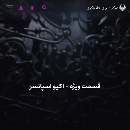
رود
مرکز دنیای جادوگری
ه
تن
صلی
قسمت ویژه – اکیو اسپانسر