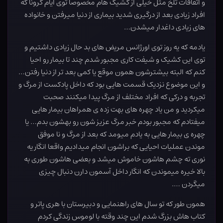
و اتفاقات تلخ مثل خیلی از کشیک هام مخصوصا توی ایام کرونا که
افراد زیادی بعد از درگیری شدید بیماری از دنیا میرفتن و خانواده
های زیادی داغدار میشدن…
یادمه که یه روز توی اورژانس مریض های بد حال زیادی داشتیم و
توی این کشیک و شیفت کاری مجبور شدم چند تا بیمار رو احیا
کنم که البته بیشترشون همون موقع یا کمی بعد تر از دنیا رفتن…
و این موضوع نزدیک قسمت هایی بود که داخل پادکست از مرگ و
تجربه و درکی که افراد مختلف از مرگ پیدا میکنند صحبت
میکردید و من یاد چهره های بهت زده ی همراهان بیمار هایی
میفتادم که مجبور بودم خبر مرگ عزیز شون رو بهشون بدم… یا
چهره ی بیمار هایی به یادم میومد که بعد از مرگ و نا موفق
موندن عملیات احیایی که براشون انجام میدادیم واقعا انگار یه
نوری ته چشم هاشون خاموش میشد و بعضی هاشون طوری به
بالا خیره میموندن که انگار داخل آسمون دارن دنبال چیزی
میگردن ….
همون طور که تو سال های راهنمایی و دبیرستان با هری پاتر و
کتاب هاش بزرگ شدم این چند وقته با لوموس زندگی کردم