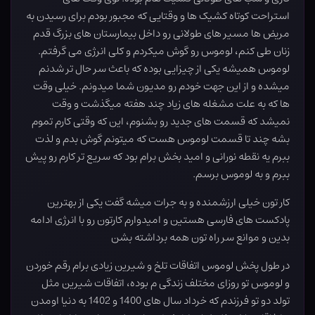
استراحت کوتاه کشیک ها و وقتایی که مجبور بودم برای رسیدن به
مریض ها مسیر های طولانی رو داخل بیمارستان های بزرگ قدم
زنان طی کنم، لوموس رو گوش میکردم و کلی انرژی می گرفتم.
لوموس همیشه یکی از چیزایی بوده که باعث سر حال تر شدنم
میشده و از این جهت خودم رو مدیون شما میدونم. خیلی وقت
ها که به علت مشغله های زیاد چند هفته میگذشت و وقت
نمیشد که قسمت های جدید رو بشنوم، این که وقتی کارم تموم
بشه چند تا قسمت لوموس هست که میتونم گوش بدم و لذت
ببرم یه نقطه نورانی و امید بخش برام بود که سریع تر کارم رو پیش
ببرم و به لوموس برسم.
کار تون خیلی ارزشمنده و به جرات میشه گفت یکی از بهترین
پادکست های فارسی هستین و امیدوارم کارتون رو با انرژی ادامه
بدین و موانع سر راه تون همه برداشته بشن
در طول پخش لوموس اتفاقات تلخ و شیرین زیادی برام رقم خوردن
و لوموس تو روزای مختلف زندگی م بوده، اتفاقات شیرین مثل
تولد دو تو فرزندم که خرداد سال های 1400 و 1402 به دنیا اومدن