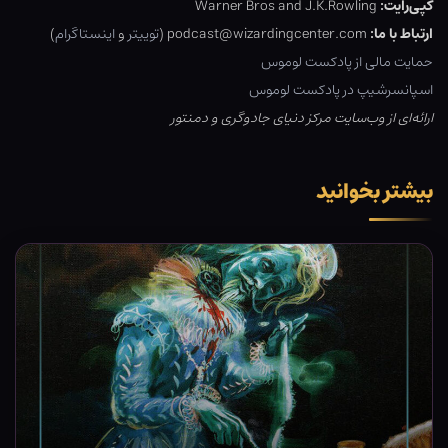
کپی‌رایت:
Warner Bros and J.K.Rowling
ارتباط با ما:
podcast@wizardingcenter.com (
توییتر
و
اینستاگرام
)
حمایت مالی از پادکست لوموس
اسپانسرشیپ در پادکست لوموس
ارائه‌ای از وب‌سایت مرکز دنیای جادوگری و دمنتور
بیشتر بخوانید