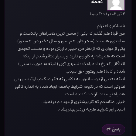
نجمه
۴ تیر ۰۲ در ۱۲:۰۱ ب٫ظ
با سلام و احترام
من قبلا هم گفتم که يکی از مسن ترين همراهان پادکست و
سايتتون هستند (سحر جان هم سن و سال دختر من هستن).
يکی از مواردی که از نظر من خيلی باارزش بوده و هست تعهدی
است که هميشه به کارتون داريد و بسيار متاثر شدم از اينکه
اتفاقاتی که رخ داده باعث دلسردی تون (البته به صورت نسبی)
شده و کاملا هم بهتون حق میدم.
اينکه بعضی از دوستانتون به دلايلی که فکر میکنم بارزترينش بی
تفاوتی است که در نتيجه شرايط جامعه ايجاد شده به اندازه کافی
همراه نيستند ناراحت کننده است.
خیلی متاسفم که کار بيشتری از عهده م بر نمياد.
اميدوارم شرايط هرچه زودتر بهتر بشه.
پاسخ