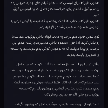
همون طور که برای اومدن کتاب ها و فیلم های جدید هیجان زده
بودم و ذوق داشتم برای هر قسمت و فصل جدید لوموس ذوق
دارم
همون طور که با کتاب ها اشک ریختم و خدندیدم با گوش کردن به
لوموس هم چشم هام تر شده و قهقهه زدم…
توی فصل جدید هم در حد یه مدت کوتاه داخل یوتیوب هم شما
رو دنبال کردم اما چون معمولا داخل مسیر های رفت آمدم این
فرصت رو پیدا میکنم که به لوموس گوش بدم نتونستم به نسخه
ی تصویری پایبند بمونم
وقتی توی این قسمت از مخاطب ها گلایه کردید که چرا داخل
یوتیوب شما رو دنبال نکردن و به این خاطر احساس دلسردی به
شما دست داد ، من خودم هم احساس خجالت کردم و با خودم
عهد بستم که با این که اکثرا فقط نسخه صوتی رو میتونم گوش
بدم، همون شب لپتاپ یا گوشی رو روشن بگذارم که نسخه
یوتیوب رو حتی اگر خوابم برد ،پخش کنه…
امیدوارم از این به بعد بتونم با موثر تر دنبال کردن تون ، گوشه