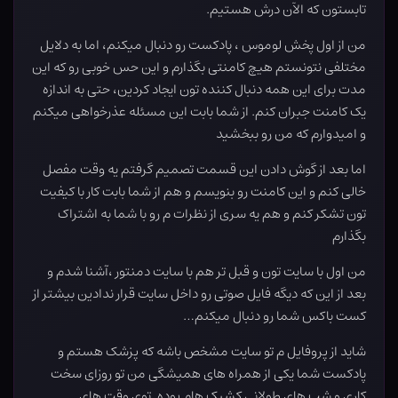
تابستون که الآن درش هستیم.
من از اول پخش لوموس ، پادکست رو دنبال میکنم، اما به دلایل
مختلفی نتونستم هیچ کامنتی بگذارم و این حس خوبی رو که این
مدت برای این همه دنبال کننده تون ایجاد کردین، حتی به اندازه
یک کامنت جبران کنم. از شما بابت این مسئله عذرخواهی میکنم
و امیدوارم که من رو ببخشید
اما بعد از گوش دادن این قسمت تصمیم گرفتم یه وقت مفصل
خالی کنم و این کامنت رو بنویسم و هم از شما بابت کار با کیفیت
تون تشکر کنم و هم یه سری از نظرات م رو با شما به اشتراک
بگذارم
من اول با سایت تون و قبل تر هم با سایت دمنتور ،آشنا شدم و
بعد از این که دیگه فایل صوتی رو داخل سایت قرار ندادین بیشتر از
کست باکس شما رو دنبال میکنم…
شاید از پروفایل م تو سایت مشخص باشه که پزشک هستم و
پادکست شما یکی از همراه های همیشگی من تو روزای سخت
کاری و شب های طولانی کشیک هام بوده. توی وقت های