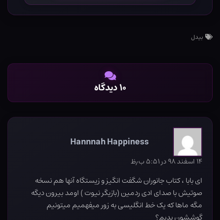
بیدل
۱۰ دیدگاه
Hannnah Happiness
۱۴ اسفند ۹۸ در ۵:۵۱ ب٫ظ
ای بابا ، کتاب جانوران شگفت انگیز و زیستگاه آنها هم نسخه
صوتیش با صدای ادی ردمین (بازیگر نیوت ) اومد بیرون دیگه
مگه ماها که یک خط انگلیسی به زور میفهمیم میتونیم
گوششون بدیم؟