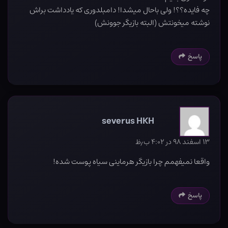
چه فایده؟؟! ولی باحال میشدا! دامبلدوری که یادداشت براش
نوشته میخونتش (البته بازیگر جوونش)
پاسخ
severus HKH
۱۳ اسفند ۹۸ در ۴:۰۲ ب٫ظ
واقعا نمیفهمم چرا بازیگر هرماینی سیاه پوست شده!
پاسخ