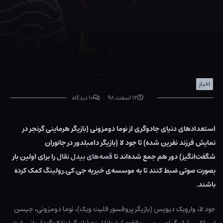
اخبار
۱۲ اسفند ۹۸
۱۰ دیدگاه
استعدادهای دنیای جادوگری از نوما دومزونی (بازیگر هرماینی گرنجر در
نمایش فرزند نفرین شده) تا جود لا (بازیگر دامبلدور در جانوران
شگفت‌انگیز) دور هم جمع شده‌اند تا
قصه‌های بیدل نقال
را برای اولین بار
بصورت صوتی ضبط کنند تا به موسسه‌ی خیریه جی.کی.رولینگ کمک کرده
باشند.
جود لا، وارویک دیویس (بازیگر پروفسور فلیت ویک)، نوما دومزونی، جیسن