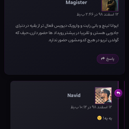
Magister
۱۲ اسفند ۹۸ در ۲:۴۶ ب٫ظ
ایوانا لینچ و بانی رایت و وارویک دیویس فعال تر از بقیه در دنیای
جادویی هستن و تقریبا در بیشتر رویداد ها حضور دارن،حیف که
گولدن تریو در هیچ کدومشون حضور نداره.
پاسخ
Navid
۱۲ اسفند ۹۸ در ۱۰:۱۲ ب٫ظ
به به!