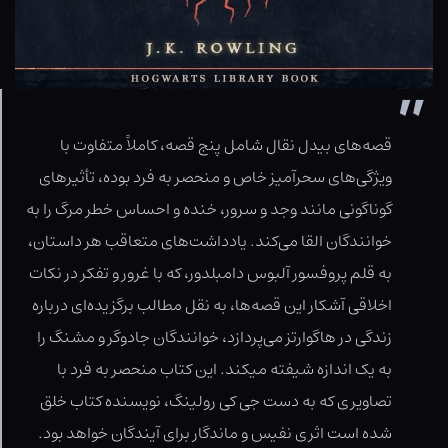
قصه‌هاى بیدل نقال شامل پنج قصه، کاملاً متفاوت با
ویژگی‌هاى سحرآمیز خاص و منحصر به فرد بوده، تأثیرهاى
گوناگونى مانند وجد و سرور، خنده و احساس خطر مرگ را به
خوانندگان القا می‌کند. یادداشت‌هاى متعاقب هر داستان،
به قلم پروفسور آلبوس دامبلدور، که با غرور و تفکر در نکات
اخلاقى آشکار این قصه‌ها، به نقل مطالب برگزیده‌اى درباره
زندگى در هاگوارتز می‌پردازد، خوانندگان جادوگر و مشنگ را
به یک اندازه شیفته میکند. این کتاب منحصر به فرد با
تصاویرى که به دست جى کى رولینگ، نویسنده کتاب خلق
شده است اثرى نفیس و ماندگار براى آیندگان خواهد بود.