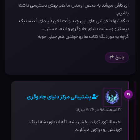
ای کاش میشد به محض اومدن ما هم بهش دسترسی داشته
باشیم.
دیگه تنها دلخوشی های این چند وقت اخیر فیلمای فنتستیک
بیستز و وبسایت دنیای جادوگری و ابنجا هستن…
گرچه یه دور دیگه کتاب ها رو خوندن هم خیلی خوبه
پاسخ
پشتیبانی مرکز دنیای جادوگری
۱۲ اسفند ۹۸ در ۷:۲۴ ب٫ظ
احتمالا توی تورنت پخش بشه. اگه اینطور بشه لینک
تورنتش رو براتون میذاریم