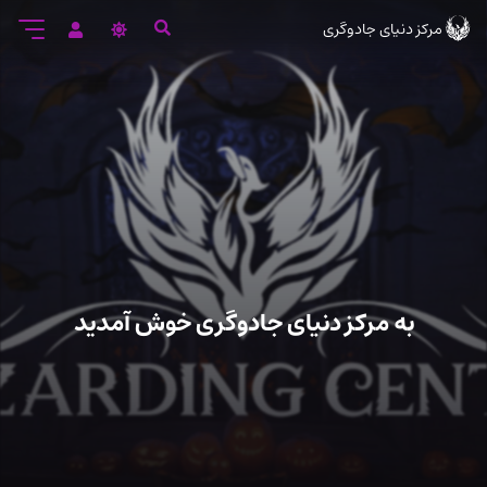
رود
مرکز دنیای جادوگری
ه
تن
صلی
به مرکز دنیای جادوگری خوش آمدید