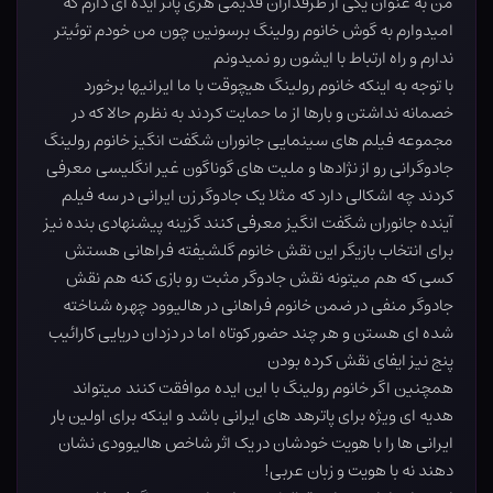
من به عنوان یکی از طرفداران قدیمی هری پاتر ایده ای دارم که
امیدوارم به گوش خانوم رولینگ برسونین چون من خودم توئیتر
ندارم و راه ارتباط با ایشون رو نمیدونم
با توجه به اینکه خانوم رولینگ هیچوقت با ما ایرانیها برخورد
خصمانه نداشتن و بارها از ما حمایت کردند به نظرم حالا که در
مجموعه فیلم های سینمایی جانوران شگفت انگیز خانوم رولینگ
جادوگرانی رو از نژادها و ملیت های گوناگون غیر انگلیسی معرفی
کردند چه اشکالی دارد که مثلا یک جادوگر زن ایرانی در سه فیلم
آینده جانوران شگفت انگیز معرفی کنند گزینه پیشنهادی بنده نیز
برای انتخاب بازیگر این نقش خانوم گلشیفته فراهانی هستش
کسی که هم میتونه نقش جادوگر مثبت رو بازی کنه هم نقش
جادوگر منفی در ضمن خانوم فراهانی در هالیوود چهره شناخته
شده ای هستن و هر چند حضور کوتاه اما در دزدان دریایی کارائیب
پنج نیز ایفای نقش کرده بودن
همچنین اگر خانوم رولینگ با این ایده موافقت کنند میتواند
هدیه ای ویژه برای پاترهد های ایرانی باشد و اینکه برای اولین بار
ایرانی ها را با هویت خودشان در یک اثر شاخص هالیوودی نشان
دهند نه با هویت و زبان عربی!