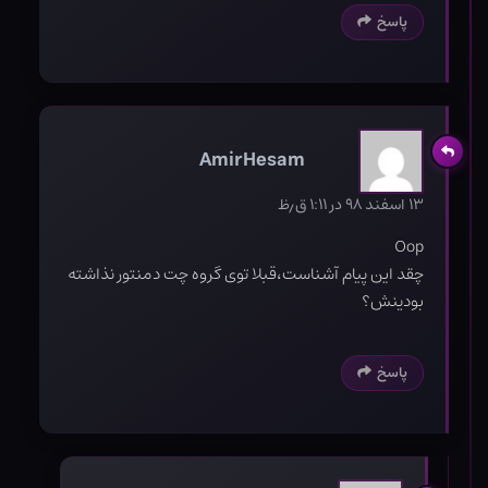
پاسخ
AmirHesam
۱۳ اسفند ۹۸ در ۱:۱۱ ق٫ظ
Oop
چقد این پیام آشناست،قبلا توی گروه چت دمنتور نذاشته
بودینش؟
پاسخ