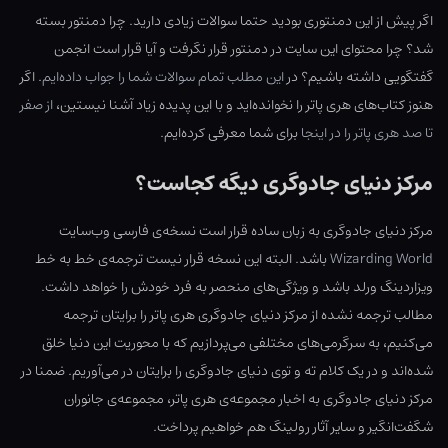
اگر پیش از این دمنتوری بودید حتما سوالات زیادی دارید. چرا دمنتور بسته
شد؟ چرا محتوای این سایت در دمنتور قرار نگرفت و آیا قرار است انجمن
گفتگویی داشته باشیم؟ در
این مطلب تمام سوالات شما را جواب داده‌ایم
. اگر
هنوز کتاب‌های هری پاتر را نخوانده‌اید و با این پدیده زیاد آشنا نیستین،
از صفر
تا صد هری پاتر را در اینجا
برای شما معرفی کرده‌ایم.
مرکز دنیای جادوگری دیگه کجاست؟
مرکز دنیای جادوگری به زبان ساده قرار است نسخه‌ی فارسی وب‌سایت
Wizarding World
باشد. البته این نسخه قرار نیست ترجمه‌ی خط به خط
ویزاردینگ ورلد باشد و ویژگی‌های منحصر به فرد خودش را خواهد داشت.
مطالب ترجمه نشده از مرکز دنیای جادوگری هری پاتر را برایتان ترجمه
می‌کنیم، به سرگرمی‌های مختلفی می‌پردازیم که با محوریت این دنیا خلق
شده‌اند و در یک کلام ته و توی دنیای جادوگری را برایتان در می‌آوریم. ضمنا در
مرکز دنیای جادوگری به اخبار مجموعه‌ی هری پاتر، مجموعه‌ی جانوران
شگفت‌انگیر و سایر آثار رولینگ هم خواهیم پرداخت.