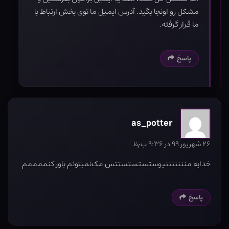
مشکل رو اونجا بگید. آدرس ایمیل ما توی بخش ارتباط با
ما قرار گرفته.
پاسخ
as_potter
۲۶ شهریور ۹۹ در ۹:۳۶ ب٫ظ
خدایه منننننننیوستستستستتس مک‌نمیتونم باور کنممممم
پاسخ