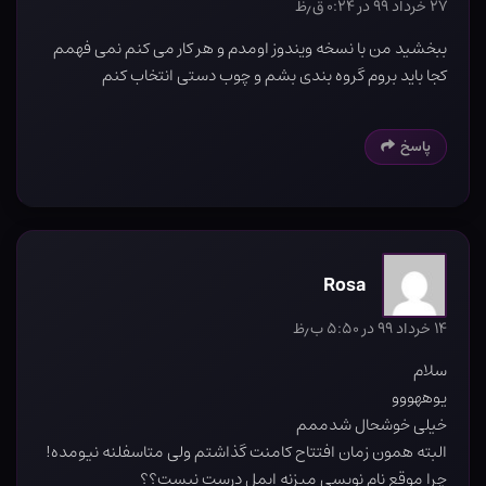
۲۷ خرداد ۹۹ در ۰:۲۴ ق٫ظ
ببخشید من با نسخه ویندوز اومدم و هر کار می کنم نمی فهمم
کجا باید بروم گروه بندی بشم و چوب دستی انتخاب کنم
پاسخ
Rosa
۱۴ خرداد ۹۹ در ۵:۵۰ ب٫ظ
سلام
یوههووو
خیلی خوشحال شدممم
البته همون زمان افتتاح کامنت گذاشتم ولی متاسفلنه نیومده!
چرا موقع نام نویسی میزنه ایمل درست نیست؟؟