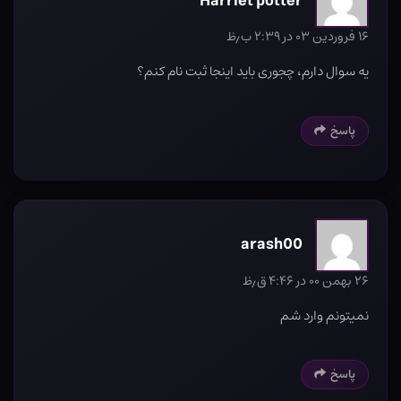
Harriet potter
۱۶ فروردین ۰۳ در ۲:۳۹ ب٫ظ
یه سوال دارم، چجوری باید اینجا ثبت نام کنم؟
پاسخ
arash00
۲۶ بهمن ۰۰ در ۴:۴۶ ق٫ظ
نمیتونم وارد شم
پاسخ