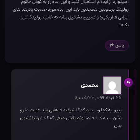
امیدوارم از ایده م استقبال کنید و این ایده رو به گوش خانوم
رولینگ برسونین همچنین باید این ایده مورد حمایت پاترهد های
ایرانی قرار بگیره و کمپین تشکیل بشه که خانوم رولینگ کاری
بکنه!
پاسخ
محمدی
۲۵ خرداد ۹۹ در ۵:۳۳ ب٫ظ
ببین به کجا رسیدیم که گلشیفته فرهانی باید هویت ما رو
نشون بده.>_< حتما اونم نقش منفی که کلا ایرانیا نشون
بدن