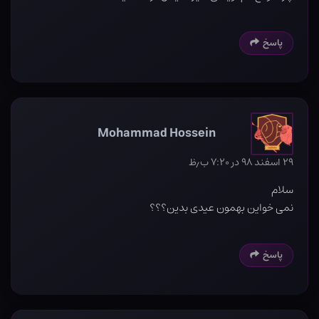
پاسخ
Mohammad Hossein
۲۹ اسفند ۹۸ در ۷:۲۰ ب٫ظ
سلام
نمی خواین بهمون عیدی بدین؟؟؟
پاسخ