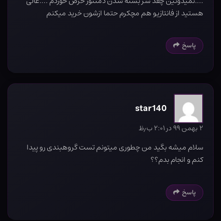
….نمیدونین چقد سر بسته شدن دمنتور حرص خوردم ….عالی
هستید از فانتازیو هم مچکرم حتما ازشون خرید میکنم
پاسخ
star140
۲ بهمن ۹۹ در ۲:۰۱ ب٫ظ
سلام میشه بگید من چطوری میتونم تست گروهبندی رو پیدا
کنم و انجام بدم؟؟
پاسخ