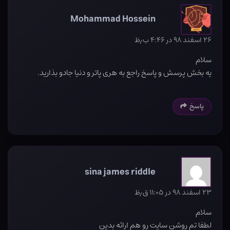
Mohammad Hossein
۲۶ اسفند ۹۸ در ۴:۴۶ ب٫ظ
سلام
یه بخش پرسش و پاسخ راجع به هری پاتر و دنیا جادو بذارید.
پاسخ
sina james riddle
۲۳ اسفند ۹۸ در ۱۱:۰۵ ق٫ظ
سلام
لطفا تم روشن سایت رو هم ارائه بدین