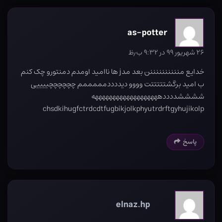
as-potter
۲۶ شهریور ۹۹ در ۹:۳۲ ب٫ظ
خدایع مننننننننننن بعد مدj ها ناامید اومدم دمنتورو چک کنم
ب امید برگشتتتتتت وووو دیددددمممممم چچچچچچییییی
ششششددددهههههههههههههههههههه
chsdkihugfctrdcdtfugbikjolkphyutrdrftgyhujikolp
پاسخ
elnaz.hp