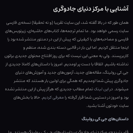
آشنایی با مرکز دنیای جادوگری
همان طور که در بالا گفته شد، این سایت تقریبا (و نه تحقیقا) نسخه‌ی فارسی
سایت رسمی خواهد بود. ما تمام ترجمه‌ها، کتاب‌های حاشیه‌ای، زیرنویس‌های
فارسی و مصاحبه‌های با کیفیتی که پیش از این در دمنتور منتشر شده بود را
اینجا منتقل کردیم. اما این بار در قالبی دسته بندی شده، منظم و
کاربرپسند. ولی به معنی این نیست که برای روز افتتاح محتوای جدیدی براتون
نداشته باشیم. اتفاقا با دست پر اومدیم. امروز با داستان‌های کاملا جدیدی از
جی.کی.رولینگ، مقاله‌های جدید، آزمون‌های جدید و آموزش‌های دنیای
جادوگری پیش شما اومدیم که همگی برای اولین بار هستند که منتشر
میشوند. در
این لینک
تمام مطالب جدیدی که هرگز پیش از این منتشر نشده
بود و امروز در دسترس شما قرار گرفته را
معرفی کردیم
. حالا با بخش‌های
سایت خودتون آشنا بشید.
داستان‌های جی.کی.رولینگ
قلب تپنده‌ی مرکز دنیای جادوگری، داستان‌های جی.کی.رولینگ هستند. ما