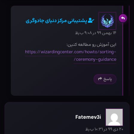
پشتیبانی مرکز دنیای جادوگری
۱۴ بهمن ۹۹ در ۹:۰۸ ب٫ظ
این آموزش رو مطالعه کنین:
https://wizardingcenter.com/howto/sorting-
ceremony-guidance/
پاسخ
Fatemev3i
۲۰ دی ۹۹ در ۱۰:۳۱ ب٫ظ