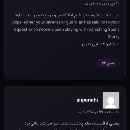
۱۲ دی ۰۰ در ۱۰:۰۸ ب٫ظ
من میخوام گروه بندی شم اطلاعاتم رو پر میکنم برا اینو میاره:
Oops, either your parents or guardian has said no to your
request or someone’s been playing with Vanishing Spells.
Sorry!
میشه راهنمایی کنین
پاسخ
alipanahi
۲۰ اسفند ۹۹ در ۰:۳۵ ق٫ظ
بعضی از قسمت های پادکست بدنم مور مور شد عالی بود