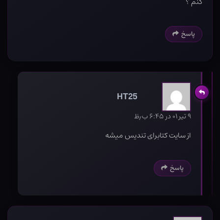
کنم ؟
پاسخ
HT25
۹ تیر ۰۱ در ۶:۴۵ ب٫ظ
از سایت کتابرای تندیس میشه
پاسخ