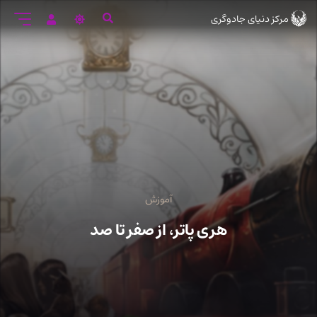
رود
مرکز دنیای جادوگری
ه
تن
صلی
آموزش
هری پاتر، از صفر تا صد