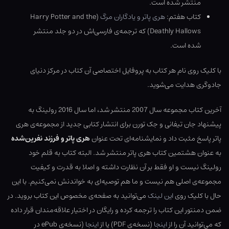
منتشر شده است.
کتاب هفتم:
هری پاتر و یادگاران مرگ
(Harry Potter and the
Deathly Hallows) که ترجمه‌ی فارسی‌اش در دو جلد منتشر
شده است.
با کلیک روی نام هر کتاب به پروفایل اختصاصی آن کتاب در مرکز دنیای
جادوگری هدایت می‌شوید.
آخرین کتاب مجموعه سال 2007 منتشر شد، اما سال 2016 رولینگ به
پیشنهاد جان تیفانی و جک تورن برای انتشار کتابی جدید از مجموعه‌ی هری
پاتر پاسخ مثبت داد و نمایشنامه‌ای تحت عنوان
هری پاتر و فرزند نفرین‌شده
به عنوان هشتمین کتاب هری پاتر منتشر شد. البته کتاب به قلم خود
رولینگ نیست و او فقط بر آن نظارت داشته و اصلا به قدرت و کیفیت
مجموعه‌ی اصلی هم نیست و ما هم توصیه‌ای به خواندنش نمی‌کنیم. با این
حال با کلیک روی
این لینک
می‌توانید به صفحه‌ی مخصوص این کتاب بروید. در
ضمن دمنتور این کتاب را ترجمه کرده و رایگان در اختیار علاقه‌مندان قرار داده
که می‌توانید آن را از
اینجا
(نسخه‌ی PDF) یا از
اینجا
(نسخه‌ی ePub در