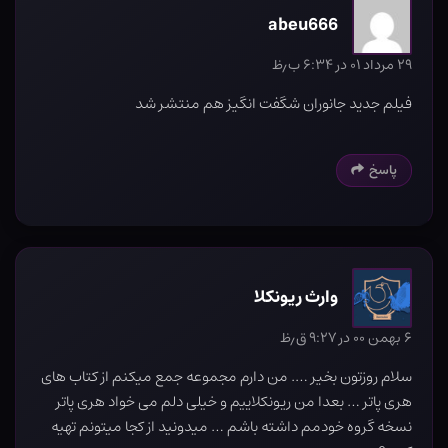
abeu666
۲۹ مرداد ۰۱ در ۶:۳۴ ب٫ظ
فیلم جدید جانوران شگفت انگیز هم منتشر شد
پاسخ
وارث ریونکلا
۶ بهمن ۰۰ در ۹:۲۷ ق٫ظ
سلام روزتون بخير …. من دارم مجموعه جمع ميکنم از کتاب های
هری پاتر … بعدا من ریونکلاییم و خیلی دلم می خواد هری پاتر
نسخه گروه خودمم داشته باشم … میدونید از کجا میتونم تهیه