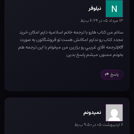
نيلوفر
۱۳ مرداد ۰۵ در ۶:۲۴ ب٫ظ
سلام من كتاب هارو با ترجمه خانم اسلاميه دارم امكان خريد
مجدد كتاب رو ندارم امكانش هست تو فروشگاتون به صورت
pdfترجمه اقاي غريبي رو بزارين من ميخوام با اين ترجمه هم
بخونم ممنون ميشم پاسخ بدين
پاسخ
نمیدونم
۶ اردیبهشت ۰۵ در ۹:۵۰ ب٫ظ