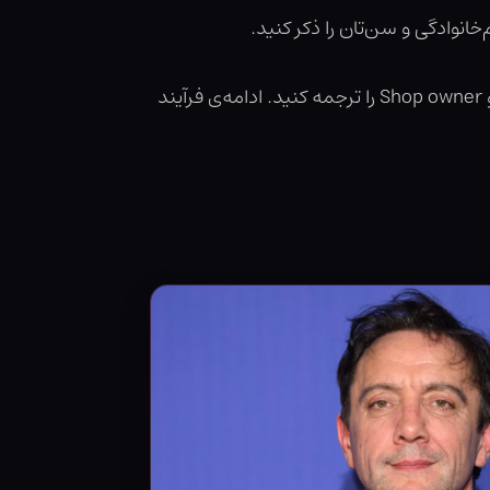
توجه کنید نیازی به ترجمه‌ی کامل مطلب مذکور نیست و تنها لازم است بخش‌های Curse-Breaker، Healer و Shop owner را ترجمه کنید. ادامه‌ی فرآیند