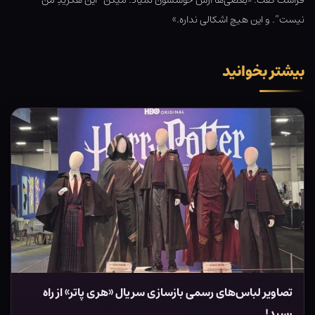
فراست گفت: «بعضی‌ها ازش خوششون نمیاد. میگن “این هگریدِ من
نیست”. و این هیچ اشکالی نداره.»
بیشتر بخوانید
تصاویر لباس‌های رسمی بازسازی سریال «هری پاتر» از راه
رسید!