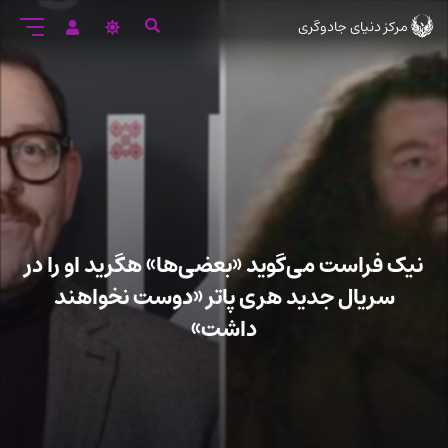
رود
مرکز دنیای جادوگری
ه
تن
صلی
نیک فراست می‌گوید «بعضی‌ها» هگرید او را در
سریال جدید هری پاتر «دوست نخواهند
داشت»