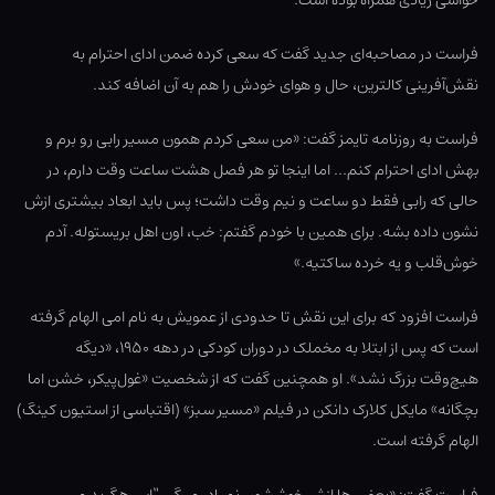
حواشی زیادی همراه بوده است.
فراست در مصاحبه‌ای جدید گفت که سعی کرده ضمن ادای احترام به
نقش‌آفرینی کالترین، حال و هوای خودش را هم به آن اضافه کند.
فراست به روزنامه تایمز گفت: «من سعی کردم همون مسیر رابی رو برم و
بهش ادای احترام کنم… اما اینجا تو هر فصل هشت ساعت وقت دارم، در
حالی که رابی فقط دو ساعت و نیم وقت داشت؛ پس باید ابعاد بیشتری ازش
نشون داده بشه. برای همین با خودم گفتم: خب، اون اهل بریستوله. آدم
خوش‌قلب و یه خرده ساکتیه.»
فراست افزود که برای این نقش تا حدودی از عمویش به نام امی الهام گرفته
است که پس از ابتلا به مخملک در دوران کودکی در دهه ۱۹۵۰، «دیگه
هیچ‌وقت بزرگ نشد». او همچنین گفت که از شخصیت «غول‌پیکر، خشن اما
بچگانه» مایکل کلارک دانکن در فیلم «مسیر سبز» (اقتباسی از استیون کینگ)
الهام گرفته است.