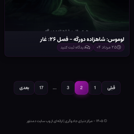
لوموس: شاهزاده دورگه – فصل ۲۶: غار
۲۵ مرداد ۰۴
دیدگاه ثبت کنید
صفحه‌بندی
نوشته‌ها
قبلی
1
2
3
…
17
بعدی
صفحه
صفحه
صفحه
صفحه
© ۱۴۰۵ - مرکز دنیای جادوگری
|
ارائه‌ای از وب ‌سایت دمنتور