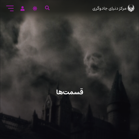
رود
مرکز دنیای جادوگری
ه
تن
صلی
قسمت‌ها