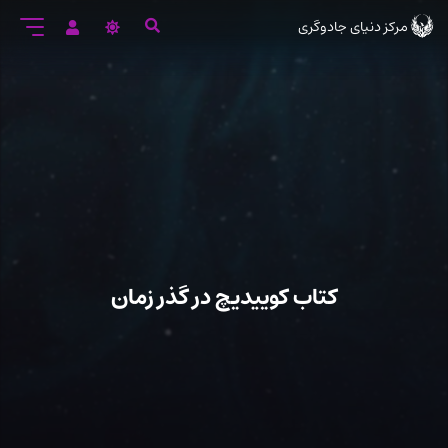
رود
مرکز دنیای جادوگری
ه
تن
صلی
کتاب کوییدیچ در گذر زمان