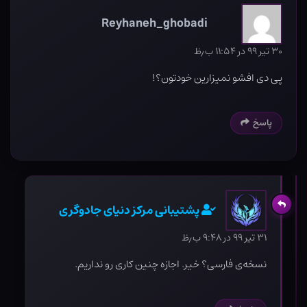
Reyhaneh_ghobadi
۳۰ تیر ۹۹ در ۱۱:۵۴ ب٫ظ
پی دی افشو نمیزارین خودتون؟!
پاسخ
پشتیبانی مرکز دنیای جادوگری
۳۱ تیر ۹۹ در ۹:۴۸ ب٫ظ
نسخه‌ی فارسی؟ خیر. اجازه چنین کاری رو نداریم.