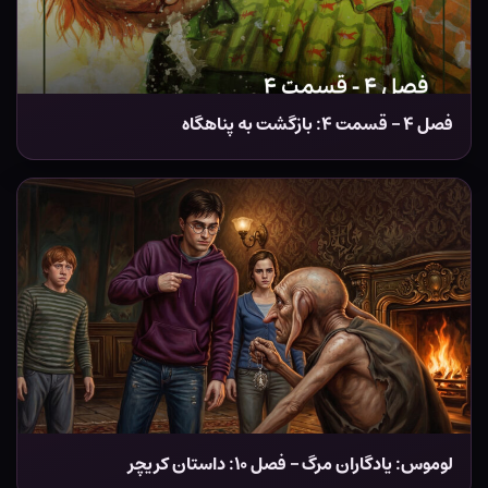
فصل ۴ – قسمت ۴: بازگشت به پناهگاه
لوموس: یادگاران مرگ – فصل ۱۰: داستان کریچر