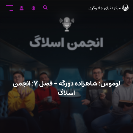
رود
مرکز دنیای جادوگری
ه
تن
صلی
لوموس: شاهزاده دورگه – فصل ۷: انجمن
اسلاگ