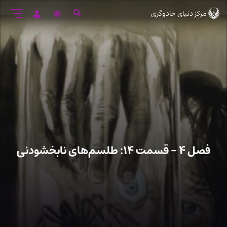
رود
مرکز دنیای جادوگری
ه
تن
صلی
فصل ۴ – قسمت ۱۴: طلسم‌های نابخشودنی