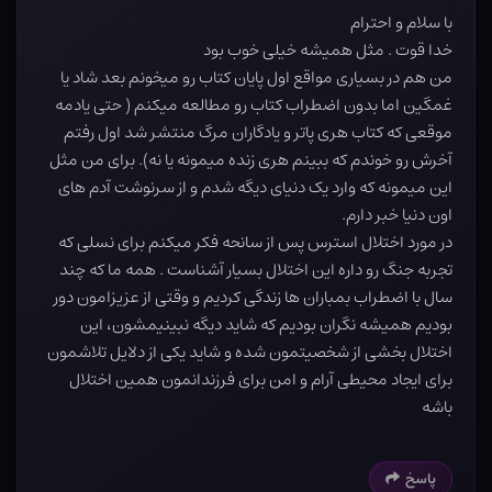
با سلام و احترام
خدا قوت . مثل هميشه خيلی خوب بود
من هم در بسياری مواقع اول پايان کتاب رو ميخونم بعد شاد يا
غمگين اما بدون اضطراب کتاب رو مطالعه میکنم ( حتی يادمه
موقعی که کتاب هری پاتر و يادگاران مرگ منتشر شد اول رفتم
آخرش رو خوندم که ببينم هری زنده ميمونه يا نه). برای من مثل
اين ميمونه که وارد يک دنيای ديگه شدم و از سرنوشت آدم های
اون دنيا خبر دارم.
در مورد اختلال استرس پس از سانحه فکر ميکنم برای نسلی که
تجربه جنگ رو داره اين اختلال بسيار آشناست . همه ما که چند
سال با اضطراب بمباران ها زندگی کرديم و وقتی از عزيزامون دور
بوديم هميشه نگران بودیم که شاید دیگه نبینيمشون، اين
اختلال بخشی از شخصيتمون شده و شايد يکی از دلايل تلاشمون
برای ايجاد محيطی آرام و امن برای فرزندانمون همين اختلال
باشه
پاسخ