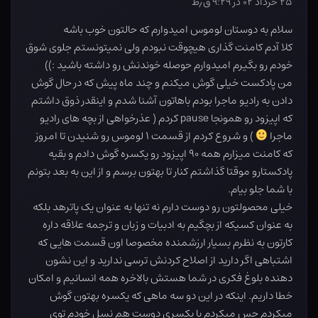
۲۵ خرداد ۰۲ در ۹:۲۹ ق٫ظ
سلام به دوستان لوموس امیدوارم که حالتون خوب باشه
کلا آدم کامنت گذاری هیچوقت نبودم ولی نمیتونستم جلوی شوق
خودم رو بگیرم امیدوارم حوصله خوندنش رو داشته باشید :))
من پادکست خیلی گوش میکنم و چند ماه پیش که در حال گوش
دادن به رادیو ماجرا بودم باهاتون آشنا شدم و اینقدر ذوق داشتم
که اپیزود رو همونجا pause کردم ( عذرخواهی از بچه های رادیو
ماجرا
) و شروع کردم از قسمت ۱ لوموس رو شنیدن تا امروز
که کامنت میزارم همه ۹۰ اپیزود رو یکسره گوش دادم و بقیه
پادکستارو موقتا گذاشتم کنار تا بهتون برسم و از این به بعد بتونم
با شما جلو بیام.
خیلی محصولتون رو دوست دارم نه تنها به عنوان یک پاترهد بلکه
به عنوان کسیکه از بچگیم به ادبیات و زبان و ترجمه علاقه داره
کارتون به نظرم بسیار ارزشمنده مخصوصا اون قسمت هایی که
اشتباهی اگر دارید از اصلاح کردنش ترسی ندارید و این نشون
دهنده بلوغ فکری در شما هستش بالاخره همه انسانیم و امکان
خطا داریم. اینکه در این دو سه ماهی که یکسره بهتون گوش
میکردم حس میکردم با یکسری دوست هم نسل خودم توی