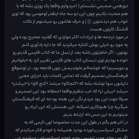
دورهمی صمیمی نشستم ( امیدوارم واقعا یک روزی بشه که با
هم صحبت بکنیم چون این دو سه ماه اینقدر لوموسی بود که توی
خواب هم دیدمتون :))‌ ) و حرف هاشون رو میشنوم از نکات
قشنگ کارتون هست.
در مورد ترجمه ها و ایرادات اکثر مواردی که گفتید صحیح بوده ولی
یه مورد رو خیلی بهش اشاره میکردید که جا داره یادآوری کنم
بهتون : اگر خاطرتون باشه بعد از نسل ما که کتاب فارسی قدیم رو
خونده بودیم توی دبستان کتاب های فارسی تغییر کرد به «بخوانیم
و بنویسیم» که خوشحالم نخوندیمش چون فاجعه بود. در اونموقع
فرهنگستان تصمیم گرفت که تمامی کلمات باید اجزای معنی
دارشون سوا نوشته بشه که «کنجکاو» میشد «کنج کاو» یا «بیشتر»
میشد «بیش تر» که خب بنظرم واقعا احمقانه بود این تصمیم و
صرفا جهت این بود مردم نگن این همه بودجه ای که فرهنگستان
میگیره چرا هیچکاری نمیکنه. این هستش که این ایراد رو
میتونیم به این مسءله ارتباط بدیم.
در آخر هم بگم در طول این مدت مخصوصا اون تایمی که به
مشکل اسپانسر برخورده بودید همیشه با خودم فکر میکردم که
اگر من بجای مدیر تندیس بودم خودم اسپانسرتون میشدم چی