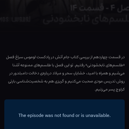
در قسمت چهاردهم از بررسی کتاب جام آتش در پادکست لوموس سراغ فصل
«طلسم‌های نابخشودنی» رفتیم. تو این فصل با طلسم‌های ممنوعه آشنا
می‌شیم و همراه با امید، خشایار، سحر و میلاد درباره‌ی دخالت دامبلدور در
روش تدریس مودی صحبت می‌کنیم و گریزی هم به شخصیت‌شناسی بارتی
کراوچ پسر می‌زنیم.