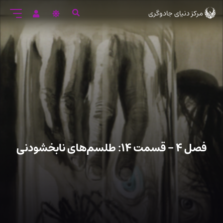
رود
مرکز دنیای جادوگری
ه
تن
صلی
فصل ۴ – قسمت ۱۴: طلسم‌های نابخشودنی