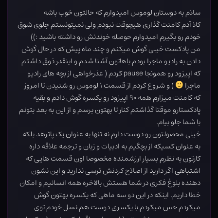
سلام به دوستان لوموس امیدوارم که حالتون خوب باشه
کلا آدم کامنت گذاری هیچوقت نبودم ولی نمیتونستم جلوی شوق
خودم رو بگیرم امیدوارم حوصله خوندنش رو داشته باشید :))
من پادکست خیلی گوش میکنم و چند ماه پیش که در حال گوش
دادن به رادیو ماجرا بودم باهاتون آشنا شدم و اینقدر ذوق داشتم
که اپیزود رو همونجا pause کردم ( عذرخواهی از بچه های رادیو
ماجرا
) و شروع کردم از قسمت ۱ لوموس رو شنیدن تا امروز
که کامنت میزارم همه ۹۰ اپیزود رو یکسره گوش دادم و بقیه
پادکستارو موقتا گذاشتم کنار تا بهتون برسم و از این به بعد بتونم
با شما جلو بیام.
خیلی محصولتون رو دوست دارم نه تنها به عنوان یک پاترهد بلکه
به عنوان کسیکه از بچگیم به ادبیات و زبان و ترجمه علاقه داره
کارتون به نظرم بسیار ارزشمنده مخصوصا اون قسمت هایی که
اشتباهی اگر دارید از اصلاح کردنش ترسی ندارید و این نشون
دهنده بلوغ فکری در شما هستش بالاخره همه انسانیم و امکان
خطا داریم. اینکه در این دو سه ماهی که یکسره بهتون گوش
میکردم حس میکردم با یکسری دوست هم نسل خودم توی