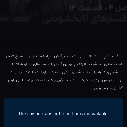
در قسمت چهاردهم از بررسی کتاب جام آتش در پادکست لوموس سراغ فصل
«طلسم‌های نابخشودنی» رفتیم. تو این فصل با طلسم‌های ممنوعه آشنا
می‌شیم و همراه با امید، خشایار، سحر و میلاد درباره‌ی دخالت دامبلدور در
روش تدریس مودی صحبت می‌کنیم و گریزی هم به شخصیت‌شناسی بارتی
کراوچ پسر می‌زنیم.