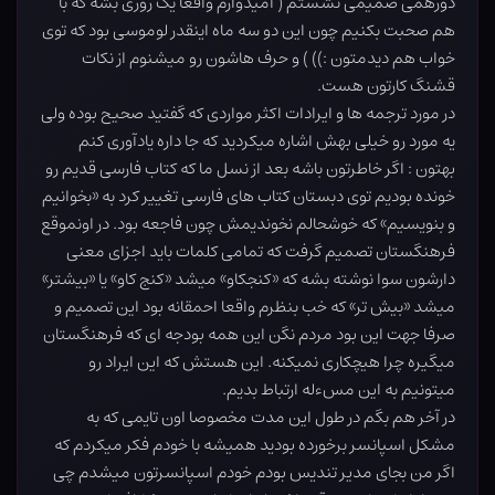
دورهمی صمیمی نشستم ( امیدوارم واقعا یک روزی بشه که با
هم صحبت بکنیم چون این دو سه ماه اینقدر لوموسی بود که توی
خواب هم دیدمتون :))‌ ) و حرف هاشون رو میشنوم از نکات
قشنگ کارتون هست.
در مورد ترجمه ها و ایرادات اکثر مواردی که گفتید صحیح بوده ولی
یه مورد رو خیلی بهش اشاره میکردید که جا داره یادآوری کنم
بهتون : اگر خاطرتون باشه بعد از نسل ما که کتاب فارسی قدیم رو
خونده بودیم توی دبستان کتاب های فارسی تغییر کرد به «بخوانیم
و بنویسیم» که خوشحالم نخوندیمش چون فاجعه بود. در اونموقع
فرهنگستان تصمیم گرفت که تمامی کلمات باید اجزای معنی
دارشون سوا نوشته بشه که «کنجکاو» میشد «کنج کاو» یا «بیشتر»
میشد «بیش تر» که خب بنظرم واقعا احمقانه بود این تصمیم و
صرفا جهت این بود مردم نگن این همه بودجه ای که فرهنگستان
میگیره چرا هیچکاری نمیکنه. این هستش که این ایراد رو
میتونیم به این مسءله ارتباط بدیم.
در آخر هم بگم در طول این مدت مخصوصا اون تایمی که به
مشکل اسپانسر برخورده بودید همیشه با خودم فکر میکردم که
اگر من بجای مدیر تندیس بودم خودم اسپانسرتون میشدم چی