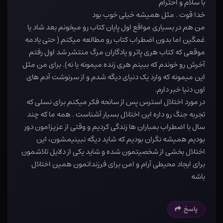
با سلام و احترام
خدا قوت . مثل هميشه خيلی خوب بود
من هم در بسياری مواقع اول پايان کتاب رو ميخونم بعد شاد يا
غمگين اما بدون اضطراب کتاب رو مطالعه میکنم ( حتی يادمه
موقعی که کتاب هری پاتر و يادگاران مرگ منتشر شد اول رفتم
آخرش رو خوندم که ببينم هری زنده ميمونه يا نه). برای من مثل
اين ميمونه که وارد يک دنيای ديگه شدم و از سرنوشت آدم های
اون دنيا خبر دارم.
در مورد اختلال استرس پس از سانحه فکر ميکنم برای نسلی که
تجربه جنگ رو داره اين اختلال بسيار آشناست . همه ما که چند
سال با اضطراب بمباران ها زندگی کرديم و وقتی از عزيزامون دور
بوديم هميشه نگران بودیم که شاید دیگه نبینيمشون، اين
اختلال بخشی از شخصيتمون شده و شايد يکی از دلايل تلاشمون
برای ايجاد محيطی آرام و امن برای فرزندانمون همين اختلال
باشه
پاسخ