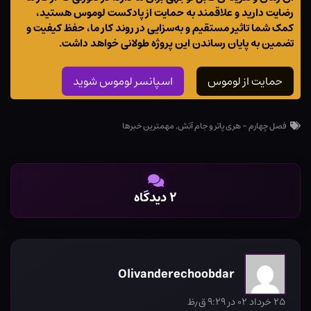
رضایت دارید و علاقمند به حمایت از پادکست لوموس هستید،
کمک شما تاثیر مستقیم و به‌سزایی در روند کار ما، حفظ کیفیت و
تضمین به پایان رساندن این پروژه طولانی خواهد داشت.
حمایت از لوموس
اسپانسر لوموس شوید
فصل چهارم - هری پاتر و جام آتش
,
مهمترین خبرها
۲ دیدگاه
Olivanderechoobdar
۲۵ خرداد ۰۲ در ۹:۲۹ ق٫ظ