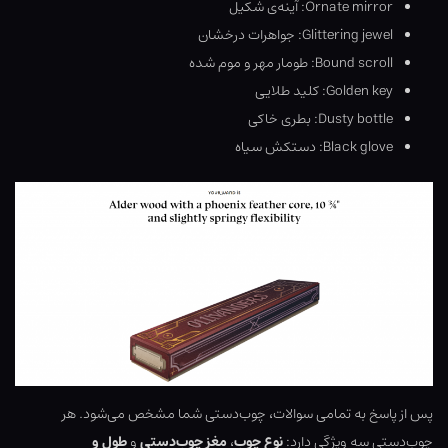
Ornate mirror: آینه‌ی شکیل
Glittering jewel: جواهرات درخشان
Bound scroll: طومار مهر و موم شده
Golden key: کلید طلایی
Dusty bottle: بطری خاکی
Black glove: دستکش سیاه
پس از پاسخ به تمامی سوالات، چوب‌دستی شما مشخص می‌شود. هر
چوب‌دستی سه ویژگی دارد:
نوع چوب
،
مغز چوب‌دستی
و
طول و