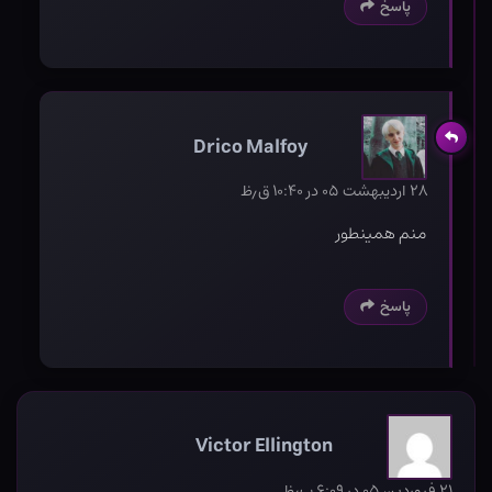
پاسخ
Drico Malfoy
۲۸ اردیبهشت ۰۵ در ۱۰:۴۰ ق٫ظ
منم همینطور
پاسخ
Victor Ellington
۲۱ فروردین ۰۵ در ۶:۰۹ ب٫ظ