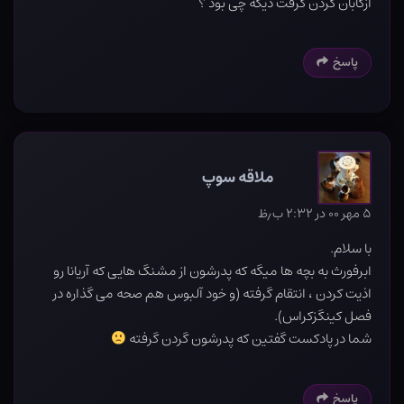
ازکابان گردن گرفت دیگه چی بود ؟
پاسخ
ملاقه سوپ
۵ مهر ۰۰ در ۲:۳۲ ب٫ظ
با سلام.
ابرفورث به بچه ها میگه که پدرشون از مشنگ هایی که آریانا رو
اذیت کردن ، انتقام گرفته (و خود آلبوس هم صحه می گذاره در
فصل کینگزکراس).
شما در پادکست گفتین که پدرشون گردن گرفته
پاسخ