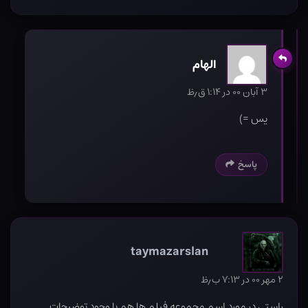
الهام
۳ آبان ۰۰ در ۱:۱۴ ق٫ظ
یس =)
پاسخ
taymazarslan
۲ مهر ۰۰ در ۷:۱۳ ب٫ظ
راستی در مورد اسم مجموعه فیلم ها هم با وجود توضیحات