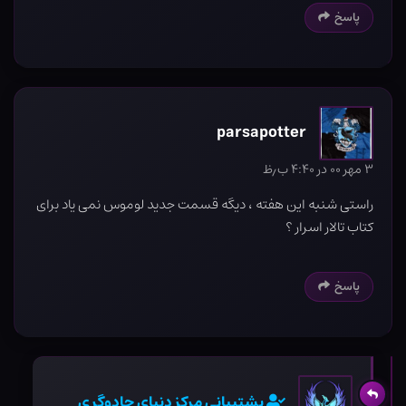
پاسخ
parsapotter
۳ مهر ۰۰ در ۴:۴۰ ب٫ظ
راستی شنبه این هفته ، دیگه قسمت جدید لوموس نمی یاد برای
کتاب تالار اسرار ؟
پاسخ
پشتیبانی مرکز دنیای جادوگری