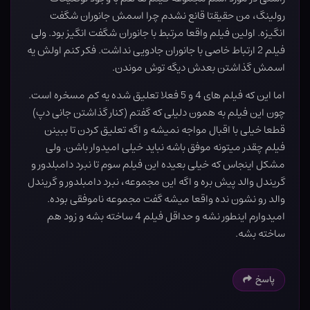
رولینگ، من حقیقتا قانع نشدم چرا اسمش جانوران شگفت
انگیزه. اولین فیلم واقعا مرتبط با جانوران شگفت انگیز بود. ولی
فیلم 2 ارتباط خاصی با جانوران جادویی نداشت. فکر کنم اولش یه
اسمش گذاشتن بعدش دیگه توش موندن.
اما این که فیلم های 4 و 5 فعلا تعلیق شده یه کم مسخره است.
چون این فیلم به همون دلیلی که گفتم (کنار گذاشتن جانی دپ)
قطعا خیلی با اقبال مواجه نمیشه و اگه تعلیق کردن تا ببینن
فیلم چقدر میتونه موفق باشه نباید خیلی امیدوار باشن. ولی
مشکل اینجاس که خیلی بعیده این فیلم سوم تا نبرد دامبلدور و
گریندل والد پیش بره و اگه این مجموعه، نبرد دامبلدور و گریندل
والد رو نشون نده واقعا میشه گفت مجموعه ناموفقی بوده.
امیدوارم اینطور نشه و حداقل فیلم 4 ساخته بشه و زود هم
ساخته بشه.
پاسخ