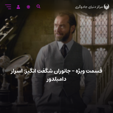
رود
مرکز دنیای جادوگری
ه
تن
صلی
قسمت ویژه – جانوران شگفت انگیز: اسرار
دامبلدور