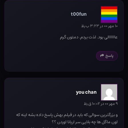
t00fun
۱۰ مهر ۰۰ در ۳:۲۳ ب٫ظ
عاااااالی بود. لذت بردم. دمتون گرم
پاسخ
you chan
۹ مهر ۰۰ در ۱۰:۰۲ ق٫ظ
و بزرگترین سوالی که باید در فیلم بهش پاسخ داده بشه اینه که
اون ماگل ها چه بلایی سر اریانا اوردن ؟؟