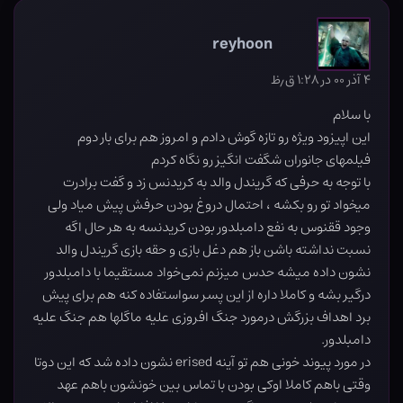
reyhoon
۴ آذر ۰۰ در ۱:۲۸ ق٫ظ
با سلام
این اپیزود ویژه رو تازه گوش دادم و امروز هم برای بار دوم
فیلمهای جانوران شگفت انگیز رو نگاه کردم
با توجه به حرفی که گریندل والد به کریدنس زد و گفت برادرت
میخواد تو رو بکشه ، احتمال دروغ بودن حرفش پیش میاد ولی
وجود ققنوس به نفع دامبلدور بودن کریدنسه به هر حال اگه
نسبت نداشته باشن باز هم دغل بازی و حقه بازی گریندل والد
نشون داده میشه حدس میزنم نمی‌خواد مستقیما با دامبلدور
درگیر بشه و کاملا داره از این پسر سواستفاده کنه هم برای پیش
برد اهداف بزرگش درمورد جنگ افروزی علیه ماگلها هم جنگ علیه
دامبلدور.
در مورد پیوند خونی هم تو آینه erised نشون داده شد که این دوتا
وقتی باهم کاملا اوکی بودن با تماس بین خونشون باهم عهد