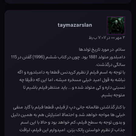
taymazarslan
۲ مهر ۰۰ در ۷:۰۷ ب٫ظ
سلام. در مورد تاریخ تولدها
دامبلدور متولد 1881 بود. چون در کتاب ششم (1996) گفتن در 115
سالگی درگذشت.
با توجه به اسم فیلم از نظرم کریدنس قطعا یه دامبلدوره و اگه
نباشه به قول امید خیلی مسخره میشه، اما این که دقیقا چه
نسبتی داره و کی متولد شده و… باید منتظر فیلم باشیم تا
متوجه بشیم.
با کنار گذاشتن ظالمانه جانی دپ از فیلم، قطعا فیلم با گارد منفی
خیلی ها مواجه خواهد شد و احتمالا امتیازش هم به همین دلیل
و بدون توجه به سطح فیلم، کم خواهد بود و حالا با این اسم
جذاب از نظرم خواستن پاتک بزنن. امیدوارم این فیلم، لیاقت