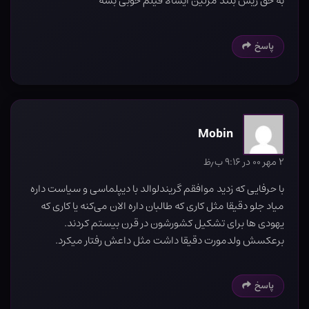
به حق ریش بلند مرلین ایشالا فیلم خوبی بشه
پاسخ
Mobin
۲ مهر ۰۰ در ۹:۱۶ ب٫ظ
با حرفایی که زدید موافقم گریندلوالد با دیپلماسی و سیاست داره
میاد جلو دقیقا مثل کاری که طالبان داره الان می‌کنه یا کاری که
یهودی ها برای تشکیل کشورشون در قرن بیستم کردند.
برعکسش ولدمورت دقیقا داشت مثل داعش رفتار میکرد.
پاسخ