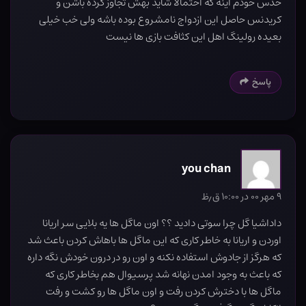
حدس خودم اینه که احتمالا شاید بهش تجاوز کرده باشن و
کریدنس حاصل این ازدواج نامشروع بوده باشه ولی خب خیلی
بعیده رولینگ اهل این کثافت بازی ها نیست
پاسخ
you chan
۹ مهر ۰۰ در ۱۰:۰۰ ق٫ظ
داداشیا گل چرا سوتی دادید ؟؟ اون ماگل ها یه بلایی سر اریانا
اوردن و اریانا به خاطر کاری که این ماگل ها باهاش کردن باعث شد
که هرگز از جادوش استفاده نکنه و اون رو در درون خودش نگه داره
که باعث به وجود امدن نهانه شد پرسیوال هم بخاطر کاری که
ماگل ها با دخترش کردن رفت و اون ماگل ها رو کشت و رفت