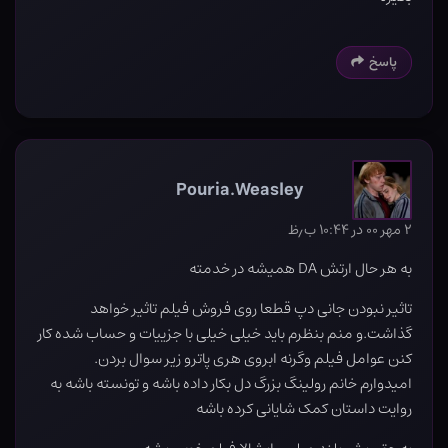
پاسخ
Pouria.Weasley
۲ مهر ۰۰ در ۱۰:۴۴ ب٫ظ
به هر حال ارتش DA همیشه در خدمته
تاثیر نبودن جانی دپ قطعا روی فروش فیلم تاثیر خواهد
گذاشت.و منم بنظرم باید خیلی خیلی با جزییات و حساب شده کار
کنن عوامل فیلم وگرنه ابروی هری پاترو زیر سوال بردن.
امیدوارم خانم رولینگ بزرگ دل بکار داده باشه و تونسته باشه به
روایت داستان کمک شایانی کرده باشه