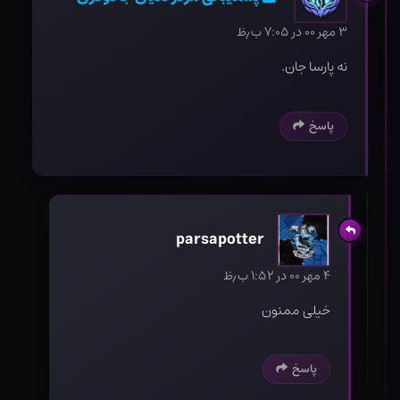
۳ مهر ۰۰ در ۷:۰۵ ب٫ظ
نه پارسا جان.
پاسخ
parsapotter
۴ مهر ۰۰ در ۱:۵۲ ب٫ظ
خیلی ممنون
پاسخ