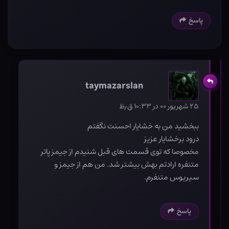
پاسخ
taymazarslan
۲۵ شهریور ۰۰ در ۱۰:۳۳ ق٫ظ
ببخشید من به خشایار احسنت نگفتم
درود بر‌خشایار ‌عزیز
مخصوصا که توی قسمت های قبل شنیدم از جیمز‌ پاتر
متنفره ارادتم بهش بیشتر شد. من هم از جیمز و
سیریوس متنفرم.
پاسخ