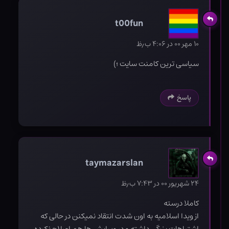
t00fun
۱۰ مهر ۰۰ در ۴:۰۶ ب٫ظ
سیاسی ترین کامنت سایت ؛)
پاسخ
taymazarslan
۲۴ شهریور ۰۰ در ۷:۴۳ ب٫ظ
کاملا درسته
از ویدا اسلامیه به اون شدت انتقاد نمیکنن در حالی که
اشتباهات بزرگی داشته و در ویرایش ها هم اصلاح نکرده.