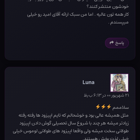
خودشون منتشر کنند؟
کار همه تون عالیه . اما من سبک ارائه آقای اميد رو خيلی
ميپسندم .
پاسخ
Luna
۲۱ شهریور ۰۰ در ۶:۱۳ ب٫ظ
سلاممم
مثل همیشه عالی بود و خوشحالم که تایم اپیزود ها رفته رفته
زیادتر میشه هر چند با شروع سال تحصیلی گوش دادن اپیزود
طولانی سخت میشه ولی واقعا اپیزود های طولانی لوموس خیلی
خیلی لذت بخش هستند.