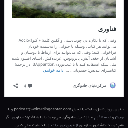
نظرتون رو از داخل سایت، با ایمیل podcast@wizardingcenter.com و یا
توییتر
و
اینستاگرام
مرکز دنیای جادوگری می‌تونید با ما به اشتراک بذارین. اگر
هم دوست داشتین میتونین
از طریق این لینک
از ما حمایت مالی کنین.