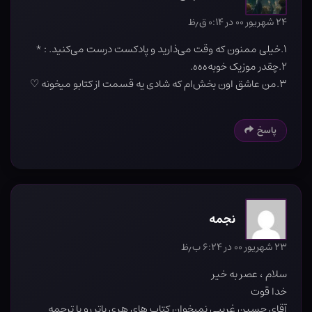
۲۴ شهریور ۰۰ در ۰:۱۴ ق٫ظ
۱.خیلی ممنون که وقت می‌ذارید و پادکست درست می‌کنید. : *
۲.چقدر موزیک خوبه‌ه‌ه‌ه.
۳.من عاشق اون بخش‌ام که شادی یه قسمت از کتابو میخونه ♡
پاسخ
نجمه
۲۳ شهریور ۰۰ در ۶:۲۴ ب٫ظ
سلام ، عصر به خیر
خدا قوت
آقای حسین غریبی نميخوان کتاب های هری پاتر رو با ترجمه