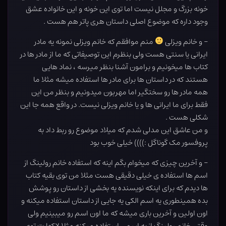
خونه بزرگ و مجلل نیست اما توی این خونه و این خانواده عشق
وجود داره که موضوع اصلی داستان هری پاتر هم هست .
– و خانم ویزلی
منم موافقم که خانم ویزلی نمونه یه مادر
ایرانی یا سنتی هست ولی بنظرم این توصیفاتی که ما از مادر ها در
کتاب ها میخونیم و برامون آشنا بنظر میرسه ، نماد هایی
هستند که در داستان ها برای مادر ها استفاده میشه مثلا ما
همه مادر ها رو سختگیر اما مهربون میدونیم و بنظر من این
فقط برای ما ایرانی ها و یا خانم ویزلی نیست. در واقع همه جا این
شکلی هست .
و من عاشق این مدلی شدم که میلاد موضوع رو ربط داد به
پروفسور مک گوناگل :)))) خیلی خوب بود
– و آخرین چیزی که میخوام بگم اینه که استفاده خانم رولینگ از
اسم ها استفاده ی خیلی دقیقی هست مثلا من توی بقیه کتاب
ها دیدم که برای اینکه نویسنده یه بخشی از داستان رو پوشش
بده همینطوری یه اسم الکی یه جایی از داستان استفاده میکنه و
اون اولین و آخرین باری میشه که ما اون اسم رو میبینیم ولی
وقتی خانم رولینگ از یه اسمی استفاده میکنه مثلا لاکهارت توی