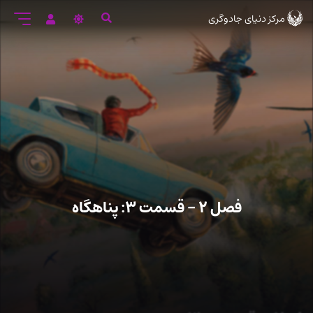
رود
مرکز دنیای جادوگری
ه
تن
صلی
فصل ۲ – قسمت ۳: پناهگاه