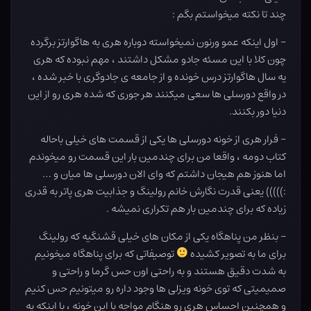
چند تا نکته میخواستم بگم :
– اول اینکه عمو ورنون نمیخواسته دوباره هری به هاگوارتز برگرده
چون کلا با این مسئه جادو مشکل داشتند ، مهم نبوده که هری
یه سال هاگوارتز درس خونده و از جامعه ی جادوگری با خبر شده ،
در واقع دورسلی ها سعی میکنند هر جوری که شده هری رو از این
دنیا دور بکنند.
– فرار هری از خونه دورسلی ها یکی از قسمت های خیلی باحاله
کتاب دومه ، واقعا من برای چندمین بار این قسمت رو میخوندم
اما هنوز هم هیجان داشتم که وای الان دورسلی ها میان و …
:))))) یعنی قدرت نگارش خانم رولینگ و جذابیت هری پاتر به قدری
زیاده که برای چندمین بار هم تکراری نمیشه .
– بنظر من پناهگاه یکی از مکان های خیلی قشنگیه که رولینگ
برای ما به تصویر کشیده
توصیفاتی که برای پناهگاه میخونیم
به شدت دقیق هستند و به راحتی اون حس گرما و راحتی و
صمیمیتی که توی خونه ویزلی ها وجود داره رو میتونیم حس کنیم
و همچنین احساس هری رو هنگام مواجه با این خونه ، با اینکه یه