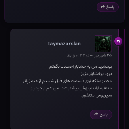
پاسخ
taymazarslan
۲۵ شهریور ۰۰ در ۱۰:۳۳ ق٫ظ
ببخشید من به خشایار احسنت نگفتم
درود بر‌خشایار ‌عزیز
مخصوصا که توی قسمت های قبل شنیدم از جیمز‌ پاتر
متنفره ارادتم بهش بیشتر شد. من هم از جیمز و
سیریوس متنفرم.
پاسخ