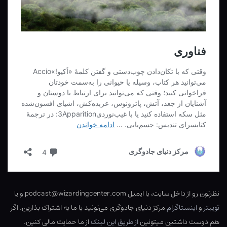
نظرتون رو از داخل سایت، با ایمیل podcast@wizardingcenter.com و یا
توییتر
و
اینستاگرام
مرکز دنیای جادوگری می‌تونید با ما به اشتراک بذارین. اگر
هم دوست داشتین میتونین
از طریق این لینک
از ما حمایت مالی کنین.