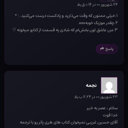
۲۴ شهریور ۰۰ در ۰:۱۴ ق٫ظ
۱.خیلی ممنون که وقت می‌ذارید و پادکست درست می‌کنید. : *
۲.چقدر موزیک خوبه‌ه‌ه‌ه.
۳.من عاشق اون بخش‌ام که شادی یه قسمت از کتابو میخونه ♡
پاسخ
نجمه
۲۳ شهریور ۰۰ در ۶:۲۴ ب٫ظ
سلام ، عصر به خیر
خدا قوت
آقای حسین غریبی نميخوان کتاب های هری پاتر رو با ترجمه