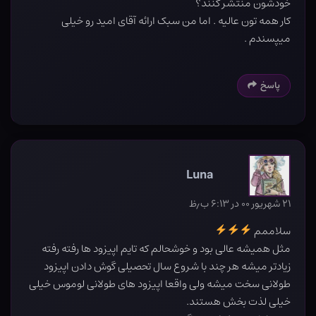
خودشون منتشر کنند؟
کار همه تون عالیه . اما من سبک ارائه آقای اميد رو خيلی
ميپسندم .
پاسخ
Luna
۲۱ شهریور ۰۰ در ۶:۱۳ ب٫ظ
سلاممم
مثل همیشه عالی بود و خوشحالم که تایم اپیزود ها رفته رفته
زیادتر میشه هر چند با شروع سال تحصیلی گوش دادن اپیزود
طولانی سخت میشه ولی واقعا اپیزود های طولانی لوموس خیلی
خیلی لذت بخش هستند.