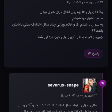
۲۱ شهریور ۰۰ در ۱:۵۵ ب٫ظ
واقعا ویزلی ها بهترین اتفاق برای هری بودن
منم عاشق خونشونم
یه سوال داشتم اقا و خانم ویزلی چند سال اختلاف سنی داشتن
باهم؟؟
چون تو فیلم بنظر اقای ویزلی جوونتره از زنشه
پاسخ
severus-snape
۲۱ شهریور ۰۰ در ۶:۰۳ ب٫ظ
مالی ویزلی متولد سال 1949 یا 1950 هست و آرتور ویزلی
هم متولد 1950 هست بنابراین اختلاف سنی چندانی