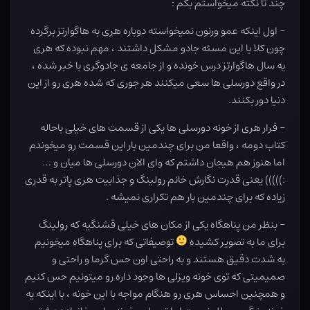
چند تا نکته میخواستم بگم :
– اول اینکه عمو ورنون نمیخواسته دوباره هری به هاگوارتز برگرده
چون کلا با این مسئه جادو مشکل داشتند ، مهم نبوده که هری
یه سال هاگوارتز درس خونده و از جامعه ی جادوگری با خبر شده ،
در واقع دورسلی ها سعی میکنند هر جوری که شده هری رو از این
دنیا دور بکنند.
– فرار هری از خونه دورسلی ها یکی از قسمت های خیلی باحاله
کتاب دومه ، واقعا من برای چندمین بار این قسمت رو میخوندم
اما هنوز هم هیجان داشتم که وای الان دورسلی ها میان و …
:))))) یعنی قدرت نگارش خانم رولینگ و جذابیت هری پاتر به قدری
زیاده که برای چندمین بار هم تکراری نمیشه .
– بنظر من پناهگاه یکی از مکان های خیلی قشنگیه که رولینگ
برای ما به تصویر کشیده
توصیفاتی که برای پناهگاه میخونیم
به شدت دقیق هستند و به راحتی اون حس گرما و راحتی و
صمیمیتی که توی خونه ویزلی ها وجود داره رو میتونیم حس کنیم
و همچنین احساس هری رو هنگام مواجه با این خونه ، با اینکه یه