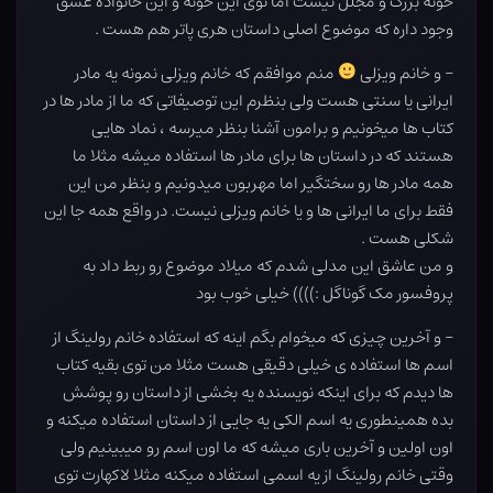
خونه بزرگ و مجلل نیست اما توی این خونه و این خانواده عشق
وجود داره که موضوع اصلی داستان هری پاتر هم هست .
– و خانم ویزلی
منم موافقم که خانم ویزلی نمونه یه مادر
ایرانی یا سنتی هست ولی بنظرم این توصیفاتی که ما از مادر ها در
کتاب ها میخونیم و برامون آشنا بنظر میرسه ، نماد هایی
هستند که در داستان ها برای مادر ها استفاده میشه مثلا ما
همه مادر ها رو سختگیر اما مهربون میدونیم و بنظر من این
فقط برای ما ایرانی ها و یا خانم ویزلی نیست. در واقع همه جا این
شکلی هست .
و من عاشق این مدلی شدم که میلاد موضوع رو ربط داد به
پروفسور مک گوناگل :)))) خیلی خوب بود
– و آخرین چیزی که میخوام بگم اینه که استفاده خانم رولینگ از
اسم ها استفاده ی خیلی دقیقی هست مثلا من توی بقیه کتاب
ها دیدم که برای اینکه نویسنده یه بخشی از داستان رو پوشش
بده همینطوری یه اسم الکی یه جایی از داستان استفاده میکنه و
اون اولین و آخرین باری میشه که ما اون اسم رو میبینیم ولی
وقتی خانم رولینگ از یه اسمی استفاده میکنه مثلا لاکهارت توی