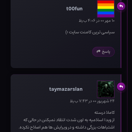
t00fun
۱۰ مهر ۰۰ در ۴:۰۶ ب٫ظ
سیاسی ترین کامنت سایت ؛)
پاسخ
taymazarslan
۲۴ شهریور ۰۰ در ۷:۴۳ ب٫ظ
کاملا درسته
از ویدا اسلامیه به اون شدت انتقاد نمیکنن در حالی که
اشتباهات بزرگی داشته و در ویرایش ها هم اصلاح نکرده.