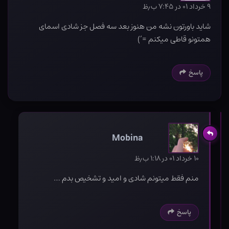
۹ خرداد ۰۱ در ۷:۴۵ ب٫ظ
شاید باورتون نشه من هنوز بعد سه فصل جز شادی اسمای
همتونو قاطی میکنم =’)
پاسخ
Mobina
۱۰ خرداد ۰۱ در ۱:۱۸ ب٫ظ
منم فقط میتونم شادی و امید و تشخیص بدم …
پاسخ