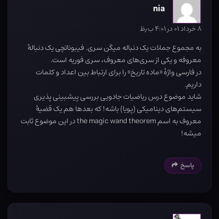
nia
۸ خرداد ۰۱ در ۴:۰۱ ب٫ظ
به مجموع جملات یک دنباله میگن سری. فیبوناتچی یک دنبالهٔ
معروفه و یکی از سری‌های معروف، سری فوریه است.
در فارسی واژهٔ «ماده تاریخ» را برای ارتباط بین اعداد و کلمات
داریم.
شاید موضوع درس ریاضیات جادویی بررسی پیشبینی پذیری
سیستم‌های دینامیکی (پویا) باشه! که بعدها هم یک قضیهٔ
معروف به اسم the magic wand theorem در این موضوع ثابت
میشه!
پاسخ