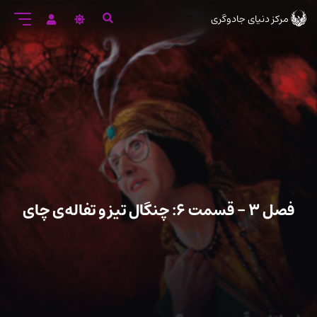
رود
مرکز دنیای جادوگری
ه
تن
صلی
فصل ۳ – قسمت ۶: چنگال تیز و تفاله‌ی چای