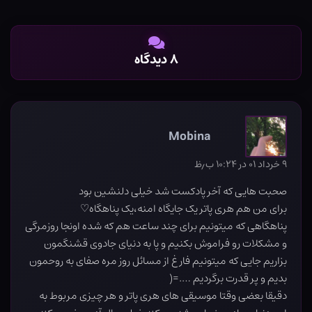
۸ دیدگاه
Mobina
۹ خرداد ۰۱ در ۱۰:۲۴ ب٫ظ
صحبت هایی که آخر پادکست شد خیلی دلنشین بود
برای من هم هری پاتر یک جایگاه امنه،یک پناهگاه♡
پناهگاهی که میتونیم برای چند ساعت هم که شده اونجا روزمرگی
و مشکلات رو فراموش بکنیم و پا به دنیای جادوی قشنگمون
بزاریم جایی که میتونیم فارغ از مسائل روز مره صفای به روحمون
بدیم و پر قدرت برگردیم ….=(
دقیقا بعضی وقتا موسیقی های هری پاتر و هر چیزی مربوط به