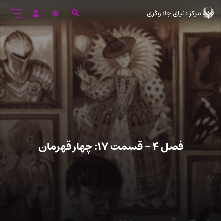
رود
مرکز دنیای جادوگری
ه
تن
صلی
فصل ۴ – قسمت ۱۷: چهار قهرمان