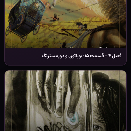
فصل ۴ – قسمت ۱۵: بوباتون و دورمسترنگ