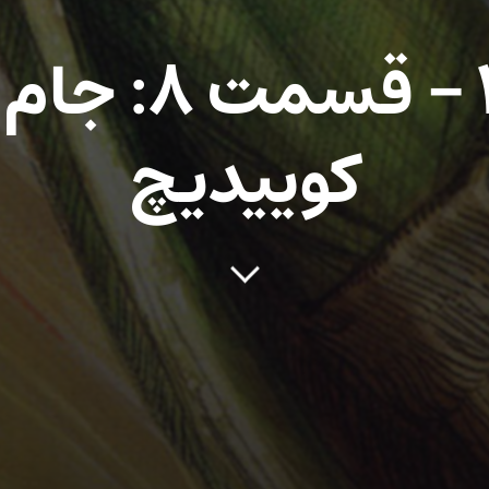
فصل ۴ – قسمت
کوییدیچ