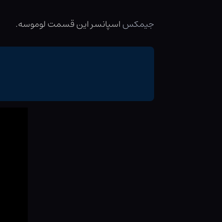
جیمکس
اسپانسر این قسمت لوموسه.