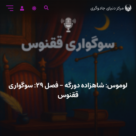
رود
مرکز دنیای جادوگری
ه
تن
صلی
لوموس: شاهزاده دورگه – فصل ۲۹: سوگواری
ققنوس