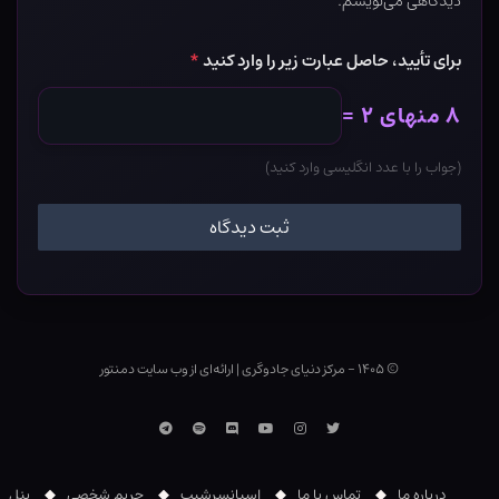
دیدگاهی می‌نویسم.
برای تأیید، حاصل عبارت زیر را وارد کنید
*
۸ منهای ۲ =
(جواب را با عدد انگلیسی وارد کنید)
© ۱۴۰۵ - مرکز دنیای جادوگری
|
ارائه‌ای از وب ‌سایت دمنتور
توییتر
اینستاگرام
یوتوب
Discord
اسپاتیفای
تلگرام
درباره ما
تماس با ما
اسپانسرشیپ
حریم شخصی
پنل