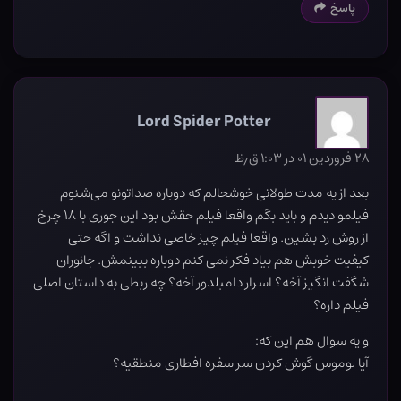
پاسخ
Lord Spider Potter
۲۸ فروردین ۰۱ در ۱:۰۳ ق٫ظ
بعد از یه مدت طولانی خوشحالم که دوباره صداتونو می‌شنوم
فیلمو دیدم و باید بگم واقعا فیلم حقش بود این جوری با ١٨ چرخ
از روش رد بشین. واقعا فیلم چیز خاصی نداشت و اگه حتی
کیفیت خوبش هم بیاد فکر نمی کنم دوباره ببینمش. جانوران
شگفت انگیز آخه؟ اسرار دامبلدور آخه؟ چه ربطی به داستان اصلی
فیلم داره؟
و یه سوال هم این که:
آیا لوموس گوش کردن سر سفره افطاری منطقیه؟