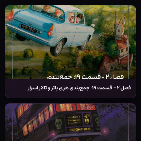
فصل ۲ – قسمت ۱۹: جمع‌بندی هری پاتر و تالار اسرار