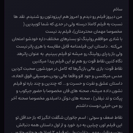
سلام
من دیروز فیلم رو دیدم و امروز هم اپیزودتون رو شنیدم. نقد ها
نسبت به فیلم کاملا درسته ولی در حدی که شما کوبیدین (
مخصوصا مهمان محترمتان)، فیلم بد نیست
با شادی موافقم رولینگ تو بسترهای مختلف داره خودشو امتحان
می‌کنه . داستان این فیلمنامه قابل مقایسه با هری پاتر نیست
ولی باز ردپای رولینگ رو میشه تو فیلم ببینیم. به عنوان پاترهد
نگاه کنین نقاط قوت رو هم تو این فیلم پیدا میکنین
نقاط قوت: بازی عالی بازیگرها که کامل در موردشون صحبت کردین
مدس میکلسن و جود لاو واقعا عالی بودن،موسیقی فوق العاده،
داستان عشق و نفرت و حسرت و… که چندین و چند باره تو فیلم
نشون داده میشه، صحنه های فان مخصوصا با حضور جیکوب و
پیکت و تد نیفلر:) ، صحنه های دوئل دامبلدور مخصوصا صحنه آخر
رو من خیلی دوست داشتم
نقاط ضعف و سوتی : اسم جانوران شگفت انگیز که باز حداقل تو
این فیلم اون چیلین به درد خورد و از اول داستان همه دنبالش
بودن و نقش مهمی داشت ولی تو فیلم ۲ اصلا هیچ جانور جادویی