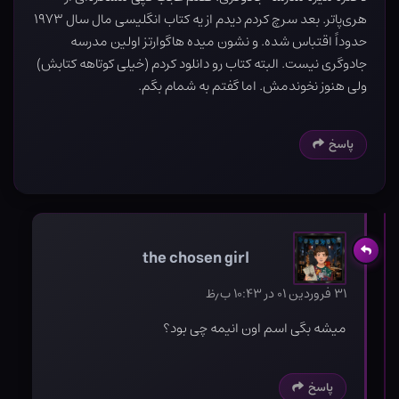
هری‌پاتر. بعد سرچ کردم دیدم از یه کتاب انگلیسی مال سال ۱۹۷۳
حدوداً اقتباس شده. و نشون میده هاگوارتز اولین مدرسه
جادوگری نیست. البته کتاب رو دانلود کردم (خیلی کوتاهه کتابش)
ولی هنوز نخوندمش. اما گفتم به شمام بگم.
پاسخ
the chosen girl
۳۱ فروردین ۰۱ در ۱۰:۴۳ ب٫ظ
میشه بگی اسم اون انیمه چی بود؟
پاسخ