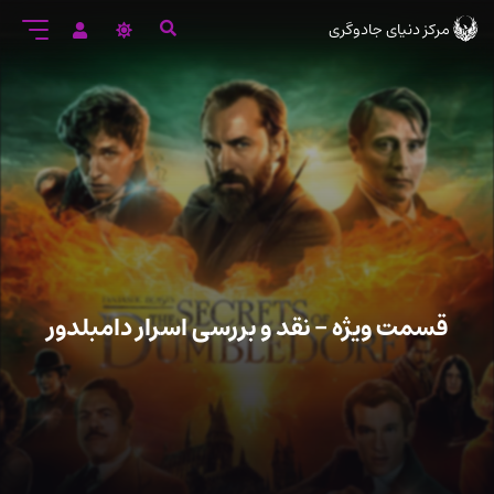
رود
مرکز دنیای جادوگری
ه
تن
صلی
قسمت ویژه – نقد و بررسی اسرار دامبلدور