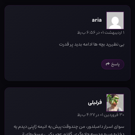
aria
۱ اردیبهشت ۰۱ در ۶:۵۶ ب٫ظ
بی نظیرید بچه ها ادامه بدید پر قدرت
پاسخ
فرلیلی
۳۰ فروردین ۰۱ در ۴:۲۷ ب٫ظ
سوای اسرار دامبلدور، من چندوقت پیش یه انیمه ژاپنی دیدم یه
دختره میره مدرسه جادوگری. گفتم عجب کپی مسخره‌ای از