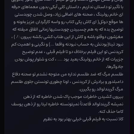
با تأثیر تو داستان نداریم ، داستان کلی آبکی بدون معماهای حرفه
ای خانم رولینگ ، صحنه های اضافی زیاد، وصل شدن چوبدستی
ها موقع دوئل( ای کاش یکی کتاب رو واسه کارگردان عزیز بخونه و
توضیح بده که به هم چسبیدن چوبدستیها زمانی اتفاق میفته که
مغزشون دوقلو باشه و کاش از این طناب کشی بکشه بیرون :/ ) ،
نبود تینا(بودنش به حساب نبودنه واقعا …) و نگینی و اهمیت کم
کریدنس تو این فیلم برخلاف دو تا فیلم قبلی ، عدم توضیح
جزییات که از خانم رولینگ بعید بود …. ، کت و شلوار پوش بودن
جادوگرها،
طلسم مرگ که ضد طلسم نداره من متوجه نشدم تو صحنه دفاع
دامبلدور و برادرش از کریدنس ، اونا چطوری تونستن جلوی طلسم
مرگ گریندلوالد رو بگیرن.
بیرون کشیدن خاطرات موجب پاک شدن خاطره که از ذهن
نمیشه گریندلوالد قاعدتاً نمیتونسته خاطره لیتا رو از ذهن یوسف
کاما حذف کنه.
کلا نسبت به فیلم قبلی خیلی بهتر بود به نظرم